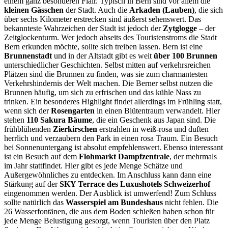
einem ganz besonderen Flair. Typisch in Bern sind vor allem die
kleinen Gässchen
der Stadt. Auch die
Arkaden (Lauben)
, die sich
über sechs Kilometer erstrecken sind äußerst sehenswert. Das
bekannteste Wahrzeichen der Stadt ist jedoch der
Zytglogge
– der
Zeitglockenturm. Wer jedoch abseits des Touristenstroms die Stadt
Bern erkunden möchte, sollte sich treiben lassen. Bern ist eine
Brunnenstadt
und in der Altstadt gibt es weit
über 100 Brunnen
unterschiedlicher Geschichten. Selbst mitten auf verkehrsreichen
Plätzen sind die Brunnen zu finden, was sie zum charmantesten
Verkehrshindernis der Welt machen. Die Berner selbst nutzen die
Brunnen häufig, um sich zu erfrischen und das kühle Nass zu
trinken. Ein besonderes Highlight findet allerdings im Frühling statt,
wenn sich der
Rosengarten
in einen Blütentraum verwandelt. Hier
stehen
110 Sakura Bäume
, die ein Geschenk aus Japan sind. Die
frühblühenden
Zierkirschen
erstrahlen in weiß-rosa und duften
herrlich und verzaubern den Park in einen rosa Traum. Ein Besuch
bei Sonnenuntergang ist absolut empfehlenswert. Ebenso interessant
ist ein Besuch auf dem
Flohmarkt Dampfzentrale
, der mehrmals
im Jahr stattfindet. Hier gibt es jede Menge Schätze und
Außergewöhnliches zu entdecken. Im Anschluss kann dann eine
Stärkung auf der
SKY Terrace des Luxushotels Schweizerhof
eingenommen werden. Der Ausblick ist umwerfend! Zum Schluss
sollte natürlich das
Wasserspiel am Bundeshaus
nicht fehlen. Die
26 Wasserfontänen, die aus dem Boden schießen haben schon für
jede Menge Belustigung gesorgt, wenn Touristen über den Platz