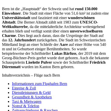
Bern ist die „Hauptstadt“ der Schweiz und hat
rund 150.000
Einwohner
. Die Stadt mit einer Fläche von 51,6 km² ist zudem eine
Universitätsstadt
und fasziniert mit einer
wunderschönen
Altstadt
. Die Berner Altstadt zählt seit 1983 zum
UNESCO-
Weltkulturerbe
, da die mittelalterliche Architektur weitestgehend
erhalten blieb und verfügt somit über einen
unverwechselbaren
Charme
. Dies liegt auch daran, dass die Ursprünge der Stadt auf
das
12. Jahrhundert
zurückgehen. Die Stadt im Schweizerischen
Mittelland liegt an einer Schleife der
Aare
auf einer Höhe von 540
m und ist Geburtsort einiger Berühmtheiten. So wurde
beispielsweise der Schriftsteller
Lukas Bärfuss
, der 2019 mit dem
Georg-Büchner-Preis geehrt wurde dort geboren. Auch die bekannte
Schauspielerin
Liselotte Pulver
sowie der Schriftsteller
Friedrich
Dürenmatt
wurden im Kanton Bern geboren.
Inhaltsverzeichnis – Flüge nach Bern
Informationen zum Flughafen Bern
Einreise & Zoll
Dienstleistungen & Geld
Gesundheit & Apotheken
Taxi & Mietwagen
Notruf & Telefon
Zeitverschiebung & Rauchen