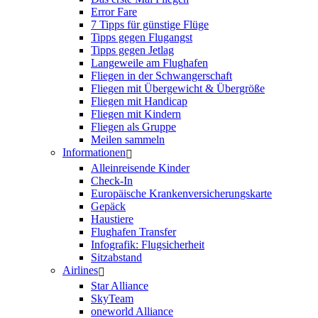
Error Fare
7 Tipps für günstige Flüge
Tipps gegen Flugangst
Tipps gegen Jetlag
Langeweile am Flughafen
Fliegen in der Schwangerschaft
Fliegen mit Übergewicht & Übergröße
Fliegen mit Handicap
Fliegen mit Kindern
Fliegen als Gruppe
Meilen sammeln
Informationen
Alleinreisende Kinder
Check-In
Europäische Krankenversicherungskarte
Gepäck
Haustiere
Flughafen Transfer
Infografik: Flugsicherheit
Sitzabstand
Airlines
Star Alliance
SkyTeam
oneworld Alliance