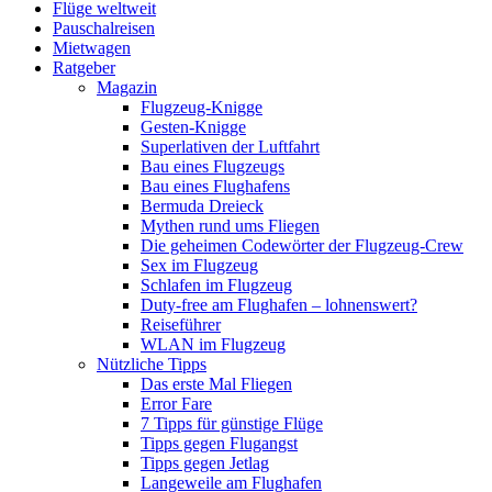
Flüge weltweit
Pauschalreisen
Mietwagen
Ratgeber
Magazin
Flugzeug-Knigge
Gesten-Knigge
Superlativen der Luftfahrt
Bau eines Flugzeugs
Bau eines Flughafens
Bermuda Dreieck
Mythen rund ums Fliegen
Die geheimen Codewörter der Flugzeug-Crew
Sex im Flugzeug
Schlafen im Flugzeug
Duty-free am Flughafen – lohnenswert?
Reiseführer
WLAN im Flugzeug
Nützliche Tipps
Das erste Mal Fliegen
Error Fare
7 Tipps für günstige Flüge
Tipps gegen Flugangst
Tipps gegen Jetlag
Langeweile am Flughafen