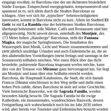
eingangs erwähnt, ist Barcelona eine der am dichtesten besiedelten
Städte Europas. Entsprechend energiegeladen, temperamentvoll und
spannend ist es, sich allein durch die Straßen Barcelonas zu
schlagen. Aber wer sich für „typischere“ Sehenswürdigkeiten
interessiert, kommt in Barcelona nicht zu kurz. Allein im Stadtteil
El
Gotic
ist mit
La Rambla
eine der belebtesten Straßen Barcelonas
überhaupt beheimatet: tolle Märkte, Cafés und Restaurants sind hier
allgegenwärtig. Nicht unweit davon, unterhalb des
Montjuic
, des
173 Meter hohen „Hausbergs“ Barcelonas, steht der
Fontana
Magica
, der magische Springbrunnen. Die Installation des
Wasserspiels lässt Musik, Licht und Wasser zusammenkommen und
zieht jährlich unzählige Urlauber und auch Einheimische an, die an
den allabendlichen Vorstellungen (meist freitags und samstags in der
Sommerzeit) teilhaben möchten. Wer einen Blick über das dicht
besiedelte, pulsierende Barcelona insgesamt werfen möchte, kann
dies von der Terrasse von
Miramar
ganz hervorragend tun. Sie liegt
am Montjuic und kann über eine Seilbahn erreicht werden.
Barcelona, die Hauptstadt Kataloniens, die Stadt, die sich damals
Francos Diktatur entschlossen in den Weg stellte und dafür einen
hohen Preis zahlte, dieses Barcelona ist stolz auf seine Geschichte.
Viele historische Bauwerke, wie die
Sagrada Familia
, werden
besonders häufig besucht. Die Sagrada Familia ist die ewige
Kathedrale, ein monumentales, wunderschönes Bauwerk, dessen
Fertigstellung sich wahrscheinlich noch bis ins Jahr 2030 ziehen
wird, aber bereits von Touristen und Einheimischen besucht werden