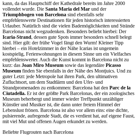
kann, da das Hauptschiff der Kathedrale bereits im Jahre 2000
vollendet wurde. Die
Santa Maria del Mar
und der
Triumphbogen von Barcelona
sind ebenfalls sehr
empfehlenswerte Destinationen für jeden historisch interessierten
Urlauber. Natürlich sind die vielen Bademöglichkeiten und Strände
Barcelonas nicht wegzudenken. Besonders beliebt hierbei: Der
Icaria-Strand
, dessen gute Spots immer besonders schnell belegt
sind. Hier gilt: der frühe Vogel fängt den Wurm! Kleiner Tipp
hierbei – ein Hotelzimmer in der Nähe Icarias ist ungemein
kostspielig, Ferienwohnungen in diesem Sinne um ein Vielfaches
empfehlenswerter. Auch die Kunst kommt in Barcelona nicht zu
kurz: das
Joan Miro Museum
sowie das legendäre
Picasso
Museum
finden Sie ebenfalls in der Nähe des Montjuics. Und zu
guter Letzt: jede Metropole hat ihren Park, den ultimativen
Zufluchtsort, um dem Stadtlärm und den Ufer- und
Strandpromenaden zu entkommen: Barcelona hat den
Parc de la
Ciutadella.
Er ist der größte Park Barcelonas, der ein zoologisches
Museum beherbergt und immer wieder Treffpunkt unzähliger
Künstler und Musiker ist, die dann unter freiem Himmel der
Lebenslust frönen. Barcelona ist also vor allem eins: eine dichte,
pulsierende, aufregende Stadt, die es verdient hat, auf eigene Faust,
mit viel Mut und offenen Augen erkundet zu werden.
Beliebte Flugrouten nach Barcelona