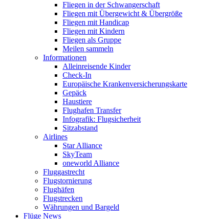
Fliegen in der Schwangerschaft
Fliegen mit Übergewicht & Übergröße
Fliegen mit Handicap
Fliegen mit Kindern
Fliegen als Gruppe
Meilen sammeln
Informationen
Alleinreisende Kinder
Check-In
Europäische Krankenversicherungskarte
Gepäck
Haustiere
Flughafen Transfer
Infografik: Flugsicherheit
Sitzabstand
Airlines
Star Alliance
SkyTeam
oneworld Alliance
Fluggastrecht
Flugstornierung
Flughäfen
Flugstrecken
Währungen und Bargeld
Flüge News