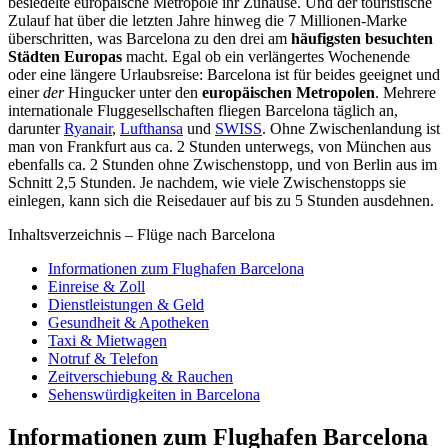
besiedelte europäische Metropole ihr Zuhause. Und der touristische
Zulauf hat über die letzten Jahre hinweg die 7 Millionen-Marke
überschritten, was Barcelona zu den drei am
häufigsten besuchten
Städten Europas
macht. Egal ob ein verlängertes Wochenende
oder eine längere Urlaubsreise: Barcelona ist für beides geeignet und
einer
der
Hingucker unter den
europäischen Metropolen
. Mehrere
internationale Fluggesellschaften fliegen Barcelona täglich an,
darunter
Ryanair
,
Lufthansa
und
SWISS
. Ohne Zwischenlandung ist
man von Frankfurt aus ca. 2 Stunden unterwegs, von München aus
ebenfalls ca. 2 Stunden ohne Zwischenstopp, und von Berlin aus im
Schnitt 2,5 Stunden. Je nachdem, wie viele Zwischenstopps sie
einlegen, kann sich die Reisedauer auf bis zu 5 Stunden ausdehnen.
Inhaltsverzeichnis – Flüge nach Barcelona
Informationen zum Flughafen Barcelona
Einreise & Zoll
Dienstleistungen & Geld
Gesundheit & Apotheken
Taxi & Mietwagen
Notruf & Telefon
Zeitverschiebung & Rauchen
Sehenswürdigkeiten in Barcelona
Informationen zum Flughafen Barcelona