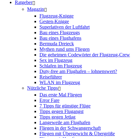
Ratgeber
Magazin
Flugzeug-Knigge
Gesten-Knigge
Superlativen der Luftfahrt
Bau eines Flugzeugs
Bau eines Flughafens
Bermuda Dreieck
Mythen rund ums Fliegen
Die geheimen Codewörter der Flugzeug-Crew
Sex im Flugzeug
Schlafen im Flugzeug
Duty-free am Flughafen – lohnenswert?
Reiseführer
WLAN im Flugzeug
Nützliche Tipps
Das erste Mal Fliegen
Error Fare
7 Tipps für günstige Flüge
Tipps gegen Flugangst
Tipps gegen Jetlag
Langeweile am Flughafen
Fliegen in der Schwangerschaft
Fliegen mit Übergewicht & Übergröße