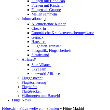
Fliegen mit Handicap
Fliegen mit Kindern
Fliegen als Gruppe
Meilen sammeln
Informationen
Alleinreisende Kinder
Check-In
Europäische Krankenversicherungskarte
Gepäck
Haustiere
Flughafen Transfer
Infografik: Flugsicherheit
Sitzabstand
Airlines
Star Alliance
SkyTeam
oneworld Alliance
Fluggastrecht
Flugstornierung
Flughäfen
Flugstrecken
Währungen und Bargeld
Flüge News
Flüge.de
»
Flüge weltweit
»
Spanien
» Flüge Madrid