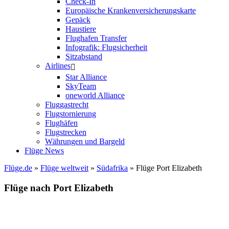
Check-In
Europäische Krankenversicherungskarte
Gepäck
Haustiere
Flughafen Transfer
Infografik: Flugsicherheit
Sitzabstand
Airlines
Star Alliance
SkyTeam
oneworld Alliance
Fluggastrecht
Flugstornierung
Flughäfen
Flugstrecken
Währungen und Bargeld
Flüge News
Flüge.de
»
Flüge weltweit
»
Südafrika
» Flüge Port Elizabeth
Flüge nach Port Elizabeth