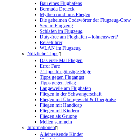
Bau eines Flughafens
Bermuda Dreieck
Mythen rund ums Fliegen
Die geheimen Codewörter der Flugzeug-Crew
Sex im Flugzeug
Schlafen im Flugzeug
Duty-free am Flughafen – lohnenswert?
Reiseführer
WLAN im Flugzeug
Nützliche Tipps
Das erste Mal Fliegen
Error Fare
7 Tipps für günstige Flüge
Tipps gegen Flugangst
Tipps gegen Jetlag
Langeweile am Flughafen
Fliegen in der Schwangerschaft
Fliegen mit Übergewicht & Übergröße
Fliegen mit Handicap
Fliegen mit Kindern
Fliegen als Gruppe
Meilen sammeln
Informationen
Alleinreisende Kinder