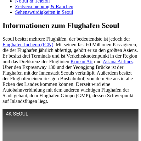
Notruf & Telefon
Zeitverschiebung & Rauchen
Sehenswürdigkeiten in Seoul
Informationen zum Flughafen Seoul
Seoul besitzt mehrere Flughäfen, der bedeutendste ist jedoch der
Flughafen Incheon (ICN)
. Mit seinen fast 60 Millionen Passagieren,
die der Flughafen jährlich abfertigt, gehört er zu den größten Asiens.
Er besitzt drei Terminals und ist Verkehrsknotenpunkt in der Region
und das Drehkreuz der Fluglinien
Korean Air
und
Asiana Airlines
.
Über den Expressway 130 und der Yeongjong Brücke ist der
Flughafen mit der Innenstadt Seouls verknüpft. Außerdem besitzt
der Flughafen einen riesigen Busbahnhof, von dem Sie aus in alle
Ecken des Landes kommen können. Derzeit wird eine
Autobahnverbindung mit dem anderen wichtigen Flughafen der
Stadt gebaut, dem Flughafen Gimpo (GMP), dessen Schwerpunkt
auf Inlandsflügen liegt.
4K SEOUL