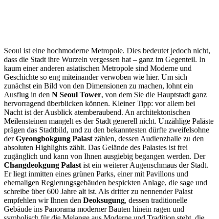
Seoul ist eine hochmoderne Metropole. Dies bedeutet jedoch nicht,
dass die Stadt ihre Wurzeln vergessen hat – ganz im Gegenteil. In
kaum einer anderen asiatischen Metropole sind Moderne und
Geschichte so eng miteinander verwoben wie hier. Um sich
zunächst ein Bild von den Dimensionen zu machen, lohnt ein
Ausflug in den
N Seoul Tower
, von dem Sie die Hauptstadt ganz
hervorragend überblicken können. Kleiner Tipp: vor allem bei
Nacht ist der Ausblick atemberaubend. An architektonischen
Meilensteinen mangelt es der Stadt generell nicht. Unzählige Paläste
prägen das Stadtbild, und zu den bekanntesten dürfte zweifelsohne
der
Gyeongbokgung Palast
zählen, dessen Audienzhalle zu den
absoluten Highlights zählt. Das Gelände des Palastes ist frei
zugänglich und kann von Ihnen ausgiebig begangen werden. Der
Changdeokgung Palast
ist ein weiterer Augenschmaus der Stadt.
Er liegt inmitten eines grünen Parks, einer mit Pavillons und
ehemaligen Regierungsgebäuden bespickten Anlage, die sage und
schreibe über 600 Jahre alt ist. Als dritter zu nennender Palast
empfehlen wir Ihnen den
Deoksugung
, dessen traditionelle
Gebäude ins Panorama moderner Bauten hinein ragen und
symbolisch für die Melange aus Moderne und Tradition steht, die