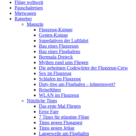
Flüge weltweit
Pauschalreisen
Mietwagen
Ratgeber
Magazin
Flugzeug-Knigge
Gesten-Knigge
Superlativen der Luftfahrt
Bau eines Flugzeugs
Bau eines Flughafens
Bermuda Dreieck
Mythen rund ums Fliegen
Die geheimen Codewörter der Flugzeug-Crew
Sex im Flugzeug
Schlafen im Flugzeug
Duty-free am Flughafen – lohnenswert?
Reiseführer
WLAN im Flugzeug
Nützliche Tipps
Das erste Mal Fliegen
Error Fare
7 Tipps für günstige Flüge
Tipps gegen Flugangst
Tipps gegen Jetlag
Langeweile am Flughafen