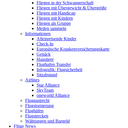
Fliegen in der Schwangerschaft
Fliegen mit Übergewicht & Übergröße
Fliegen mit Handicap
Fliegen mit Kindern
Fliegen als Gruppe
Meilen sammeln
Informationen
Alleinreisende Kinder
Check-In
Europäische Krankenversicherungskarte
Gepäck
Haustiere
Flughafen Transfer
Infografik: Flugsicherheit
Sitzabstand
Airlines
Star Alliance
SkyTeam
oneworld Alliance
Fluggastrecht
Flugstornierung
Flughäfen
Flugstrecken
Währungen und Bargeld
Flüge News