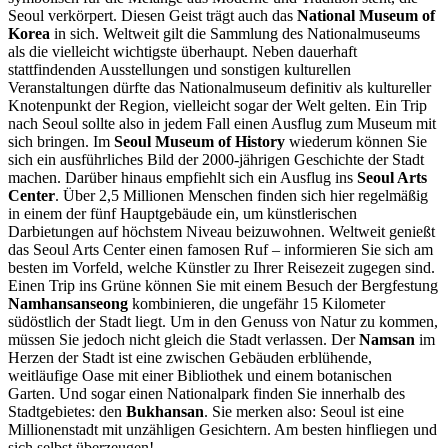
Seoul verkörpert. Diesen Geist trägt auch das
National Museum of
Korea
in sich. Weltweit gilt die Sammlung des Nationalmuseums
als die vielleicht wichtigste überhaupt. Neben dauerhaft
stattfindenden Ausstellungen und sonstigen kulturellen
Veranstaltungen dürfte das Nationalmuseum definitiv als kultureller
Knotenpunkt der Region, vielleicht sogar der Welt gelten. Ein Trip
nach Seoul sollte also in jedem Fall einen Ausflug zum Museum mit
sich bringen. Im
Seoul Museum of History
wiederum können Sie
sich ein ausführliches Bild der 2000-jährigen Geschichte der Stadt
machen. Darüber hinaus empfiehlt sich ein Ausflug ins
Seoul Arts
Center
. Über 2,5 Millionen Menschen finden sich hier regelmäßig
in einem der fünf Hauptgebäude ein, um künstlerischen
Darbietungen auf höchstem Niveau beizuwohnen. Weltweit genießt
das Seoul Arts Center einen famosen Ruf – informieren Sie sich am
besten im Vorfeld, welche Künstler zu Ihrer Reisezeit zugegen sind.
Einen Trip ins Grüne können Sie mit einem Besuch der Bergfestung
Namhansanseong
kombinieren, die ungefähr 15 Kilometer
südöstlich der Stadt liegt. Um in den Genuss von Natur zu kommen,
müssen Sie jedoch nicht gleich die Stadt verlassen. Der
Namsan
im
Herzen der Stadt ist eine zwischen Gebäuden erblühende,
weitläufige Oase mit einer Bibliothek und einem botanischen
Garten. Und sogar einen Nationalpark finden Sie innerhalb des
Stadtgebietes: den
Bukhansan
. Sie merken also: Seoul ist eine
Millionenstadt mit unzähligen Gesichtern. Am besten hinfliegen und
sich selbst überzeugen!