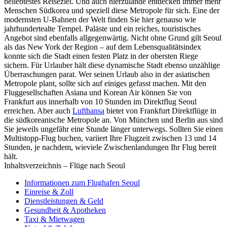
beliebtestes Reiseziel. Und auch hierzulande entdecken immer mehr
Menschen Südkorea und speziell diese Metropole für sich. Eine der
modernsten U-Bahnen der Welt finden Sie hier genauso wie
jahrhundertealte Tempel. Paläste und ein reiches, touristisches
Angebot sind ebenfalls allgegenwärtig. Nicht ohne Grund gilt Seoul
als das New York der Region – auf dem Lebensqualitätsindex
konnte sich die Stadt einen festen Platz in der obersten Riege
sichern. Für Urlauber hält diese dynamische Stadt ebenso unzählige
Überraschungen parat. Wer seinen Urlaub also in der asiatischen
Metropole plant, sollte sich auf einiges gefasst machen. Mit den
Fluggesellschaften Asiana und Korean Air können Sie von
Frankfurt aus innerhalb von 10 Stunden im Direktflug Seoul
erreichen. Aber auch
Lufthansa
bietet von Frankfurt Direktflüge in
die südkoreanische Metropole an. Von München und Berlin aus sind
Sie jeweils ungefähr eine Stunde länger unterwegs. Sollten Sie einen
Multistopp-Flug buchen, variiert Ihre Flugzeit zwischen 13 und 14
Stunden, je nachdem, wieviele Zwischenlandungen Ihr Flug bereit
hält.
Inhaltsverzeichnis – Flüge nach Seoul
Informationen zum Flughafen Seoul
Einreise & Zoll
Dienstleistungen & Geld
Gesundheit & Apotheken
Taxi & Mietwagen