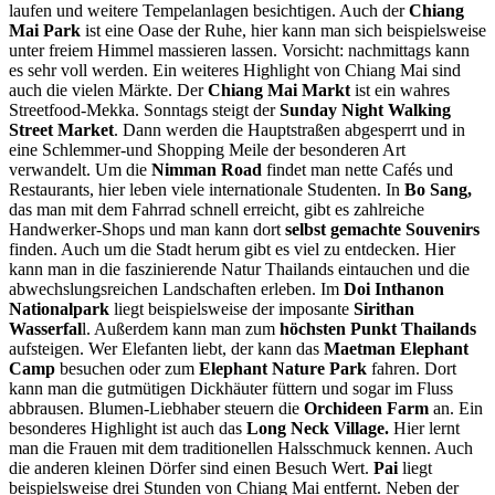
laufen und weitere Tempelanlagen besichtigen. Auch der
Chiang
Mai Park
ist eine Oase der Ruhe, hier kann man sich beispielsweise
unter freiem Himmel massieren lassen. Vorsicht: nachmittags kann
es sehr voll werden. Ein weiteres Highlight von Chiang Mai sind
auch die vielen Märkte. Der
Chiang Mai Markt
ist ein wahres
Streetfood-Mekka. Sonntags steigt der
Sunday Night Walking
Street Market
. Dann werden die Hauptstraßen abgesperrt und in
eine Schlemmer-und Shopping Meile der besonderen Art
verwandelt. Um die
Nimman Road
findet man nette Cafés und
Restaurants, hier leben viele internationale Studenten. In
Bo Sang,
das man mit dem Fahrrad schnell erreicht, gibt es zahlreiche
Handwerker-Shops und man kann dort
selbst gemachte Souvenirs
finden. Auch um die Stadt herum gibt es viel zu entdecken. Hier
kann man in die faszinierende Natur Thailands eintauchen und die
abwechslungsreichen Landschaften erleben. Im
Doi Inthanon
Nationalpark
liegt beispielsweise der imposante
Sirithan
Wasserfal
l. Außerdem kann man zum
höchsten Punkt Thailands
aufsteigen. Wer Elefanten liebt, der kann das
Maetman Elephant
Camp
besuchen oder zum
Elephant Nature Park
fahren. Dort
kann man die gutmütigen Dickhäuter füttern und sogar im Fluss
abbrausen. Blumen-Liebhaber steuern die
Orchideen Farm
an. Ein
besonderes Highlight ist auch das
Long Neck Village.
Hier lernt
man die Frauen mit dem traditionellen Halsschmuck kennen. Auch
die anderen kleinen Dörfer sind einen Besuch Wert.
Pai
liegt
beispielsweise drei Stunden von Chiang Mai entfernt. Neben der