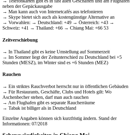
→ Telefonkarten gibt es in fast allen Geschäften und am Flughafen
neben der Gepäckausgabe
→ Man kann auch von Internetcafés aus telefonieren
→ Skype bietet sich auch als kostengünstige Alternative an
→ Vorwahlen: → Deutschland: +49 → Österreich: +43 →
Schweiz: +41 → Thailand: +66 → Chiang Mai: +66 53
Zeitverschiebung
→ In Thailand gibt es keine Umstellung auf Sommerzeit
→ Im Sommer liegt der Zeitunterschied zu Deutschland bei +5
Stunden (MESZ), im Winter sind es +6 Stunden (MEZ)
Rauchen
→ Ein striktes Rauchverbot herrscht nur in öffentlichen Gebäuden
→ Für Restaurants, Geschäfte, Clubs und Hotels gilt: Wo
Aschenbecher stehen, darf man auch rauchen
→ Am Flughafen gibt es separate Raucherräume
→ Tabak ist billiger als in Deutschland
Einzelne Angaben können sich kurzfristig ändern. Stand der
Informationen: 07/2018