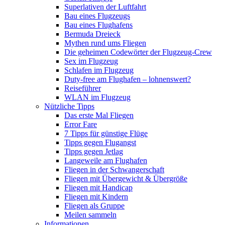
Superlativen der Luftfahrt
Bau eines Flugzeugs
Bau eines Flughafens
Bermuda Dreieck
Mythen rund ums Fliegen
Die geheimen Codewörter der Flugzeug-Crew
Sex im Flugzeug
Schlafen im Flugzeug
Duty-free am Flughafen – lohnenswert?
Reiseführer
WLAN im Flugzeug
Nützliche Tipps
Das erste Mal Fliegen
Error Fare
7 Tipps für günstige Flüge
Tipps gegen Flugangst
Tipps gegen Jetlag
Langeweile am Flughafen
Fliegen in der Schwangerschaft
Fliegen mit Übergewicht & Übergröße
Fliegen mit Handicap
Fliegen mit Kindern
Fliegen als Gruppe
Meilen sammeln
Informationen