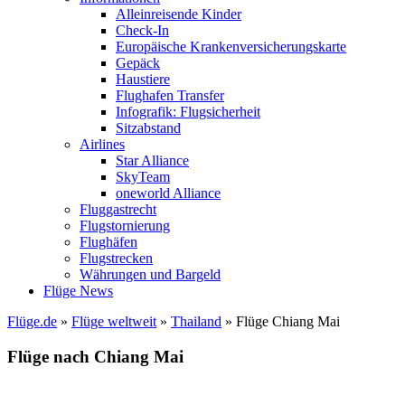
Alleinreisende Kinder
Check-In
Europäische Krankenversicherungskarte
Gepäck
Haustiere
Flughafen Transfer
Infografik: Flugsicherheit
Sitzabstand
Airlines
Star Alliance
SkyTeam
oneworld Alliance
Fluggastrecht
Flugstornierung
Flughäfen
Flugstrecken
Währungen und Bargeld
Flüge News
Flüge.de
»
Flüge weltweit
»
Thailand
» Flüge Chiang Mai
Flüge nach Chiang Mai