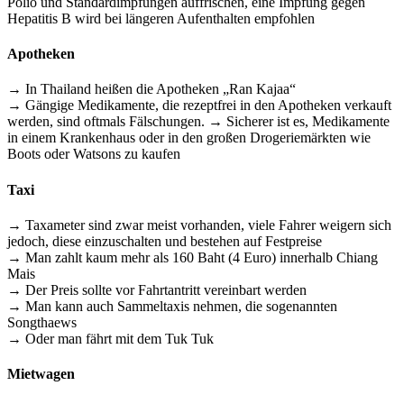
Polio und Standardimpfungen auffrischen, eine Impfung gegen
Hepatitis B wird bei längeren Aufenthalten empfohlen
Apotheken
→ In Thailand heißen die Apotheken „Ran Kajaa“
→ Gängige Medikamente, die rezeptfrei in den Apotheken verkauft
werden, sind oftmals Fälschungen. → Sicherer ist es, Medikamente
in einem Krankenhaus oder in den großen Drogeriemärkten wie
Boots oder Watsons zu kaufen
Taxi
→ Taxameter sind zwar meist vorhanden, viele Fahrer weigern sich
jedoch, diese einzuschalten und bestehen auf Festpreise
→ Man zahlt kaum mehr als 160 Baht (4 Euro) innerhalb Chiang
Mais
→ Der Preis sollte vor Fahrtantritt vereinbart werden
→ Man kann auch Sammeltaxis nehmen, die sogenannten
Songthaews
→ Oder man fährt mit dem Tuk Tuk
Mietwagen