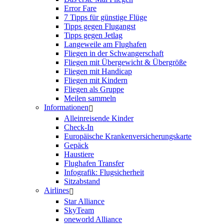
Error Fare
7 Tipps für günstige Flüge
Tipps gegen Flugangst
Tipps gegen Jetlag
Langeweile am Flughafen
Fliegen in der Schwangerschaft
Fliegen mit Übergewicht & Übergröße
Fliegen mit Handicap
Fliegen mit Kindern
Fliegen als Gruppe
Meilen sammeln
Informationen
Alleinreisende Kinder
Check-In
Europäische Krankenversicherungskarte
Gepäck
Haustiere
Flughafen Transfer
Infografik: Flugsicherheit
Sitzabstand
Airlines
Star Alliance
SkyTeam
oneworld Alliance