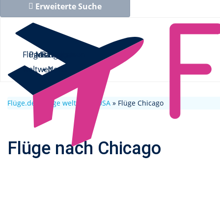
Erweiterte Suche
Flüge
Pauschalreisen
Mietwagen
Ratgeber
Flüge
weltweit
News
Flüge.de
»
Flüge weltweit
»
USA
» Flüge Chicago
Flüge nach Chicago