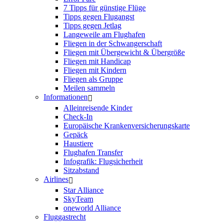
7 Tipps für günstige Flüge
Tipps gegen Flugangst
Tipps gegen Jetlag
Langeweile am Flughafen
Fliegen in der Schwangerschaft
Fliegen mit Übergewicht & Übergröße
Fliegen mit Handicap
Fliegen mit Kindern
Fliegen als Gruppe
Meilen sammeln
Informationen
Alleinreisende Kinder
Check-In
Europäische Krankenversicherungskarte
Gepäck
Haustiere
Flughafen Transfer
Infografik: Flugsicherheit
Sitzabstand
Airlines
Star Alliance
SkyTeam
oneworld Alliance
Fluggastrecht