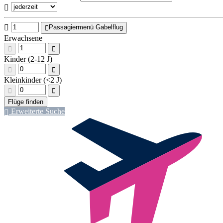
Passagiermenü Gabelflug
Erwachsene
Kinder (2-12 J)
Kleinkinder (<2 J)
Erweiterte Suche