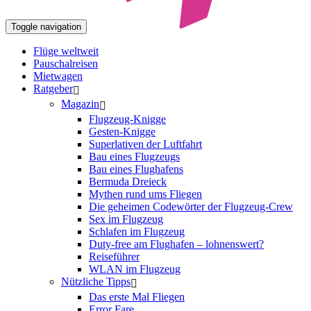
Toggle navigation
Flüge weltweit
Pauschalreisen
Mietwagen
Ratgeber
Magazin
Flugzeug-Knigge
Gesten-Knigge
Superlativen der Luftfahrt
Bau eines Flugzeugs
Bau eines Flughafens
Bermuda Dreieck
Mythen rund ums Fliegen
Die geheimen Codewörter der Flugzeug-Crew
Sex im Flugzeug
Schlafen im Flugzeug
Duty-free am Flughafen – lohnenswert?
Reiseführer
WLAN im Flugzeug
Nützliche Tipps
Das erste Mal Fliegen
Error Fare