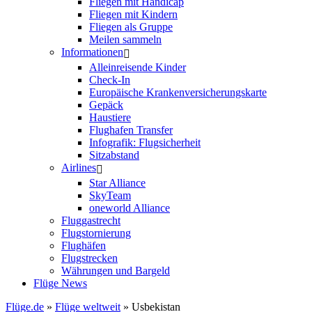
Fliegen mit Handicap
Fliegen mit Kindern
Fliegen als Gruppe
Meilen sammeln
Informationen
Alleinreisende Kinder
Check-In
Europäische Krankenversicherungskarte
Gepäck
Haustiere
Flughafen Transfer
Infografik: Flugsicherheit
Sitzabstand
Airlines
Star Alliance
SkyTeam
oneworld Alliance
Fluggastrecht
Flugstornierung
Flughäfen
Flugstrecken
Währungen und Bargeld
Flüge News
Flüge.de
»
Flüge weltweit
» Usbekistan