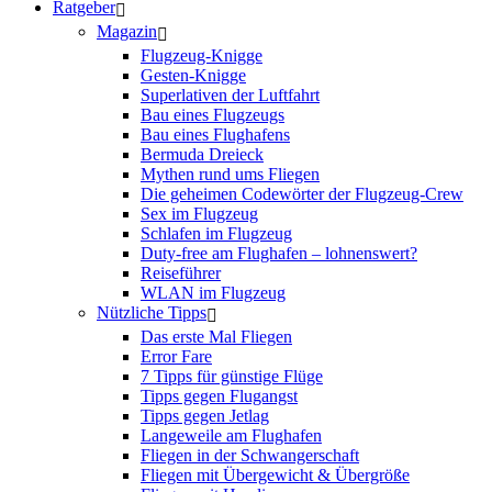
Ratgeber
Magazin
Flugzeug-Knigge
Gesten-Knigge
Superlativen der Luftfahrt
Bau eines Flugzeugs
Bau eines Flughafens
Bermuda Dreieck
Mythen rund ums Fliegen
Die geheimen Codewörter der Flugzeug-Crew
Sex im Flugzeug
Schlafen im Flugzeug
Duty-free am Flughafen – lohnenswert?
Reiseführer
WLAN im Flugzeug
Nützliche Tipps
Das erste Mal Fliegen
Error Fare
7 Tipps für günstige Flüge
Tipps gegen Flugangst
Tipps gegen Jetlag
Langeweile am Flughafen
Fliegen in der Schwangerschaft
Fliegen mit Übergewicht & Übergröße