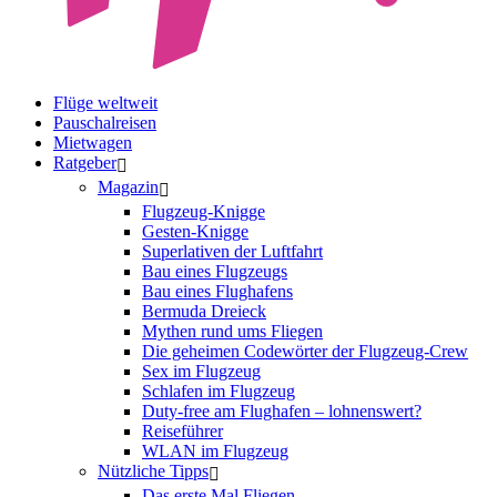
Flüge weltweit
Pauschalreisen
Mietwagen
Ratgeber
Magazin
Flugzeug-Knigge
Gesten-Knigge
Superlativen der Luftfahrt
Bau eines Flugzeugs
Bau eines Flughafens
Bermuda Dreieck
Mythen rund ums Fliegen
Die geheimen Codewörter der Flugzeug-Crew
Sex im Flugzeug
Schlafen im Flugzeug
Duty-free am Flughafen – lohnenswert?
Reiseführer
WLAN im Flugzeug
Nützliche Tipps
Das erste Mal Fliegen