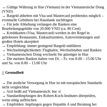
→ Gültige Währung in Hue (Vietnam) ist der Vietnamesische Dong
(VND)
→ Bargeld abheben mit Visa und Mastercard problemlos möglich –
eventuelle Gebühren bei Hausbank nachfragen
→ Für jede Abhebung verlangen die Banken eine
Bearbeitungsgebühr von 20.000 VND (ca. 80 Cent)
→ Kreditkarten (Visa, Mastercard) werden in der Regel in
gehobenen Restaurants, Einkaufszentren, Autovermietungen und
großen Hotels akzeptiert
→ Empfehlung: immer genügend Bargeld mitführen
→ Wechselmöglichkeiten: Flughafen, Wechselstuben und Banken
→ Vietnamesischen Dong wechseln Sie günstiger in Hue
→ Die meisten Banken haben von Di. – Fr. von 8.00 – 15.00 Uhr
und Sa. von 8.00 – 13.00 Uhr
Gesundheit
→ Die ärztliche Versorgung in Hue ist mit europäischen Standards
nicht vergleichbar
→ Arzt heißt auf Vietnamesisch:
bac si
→ Standardimpfungen des Robert-Koch-Institutes überprüfen,
wenn nötig auffrischen
→ Empfohlen: Impfungen gegen Hepatitis A und Beratung bei