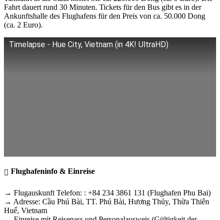
Fahrt dauert rund 30 Minuten. Tickets für den Bus gibt es in der
Ankunftshalle des Flughafens für den Preis von ca. 50.000 Dong
(ca. 2 Euro).
Timelapse - Hue City, Vietnam (in 4K! UltraHD)
Flughafeninfo & Einreise
→ Flugauskunft Telefon: : +84 234 3861 131 (Flughafen Phu Bai)
→ Adresse: Cầu Phú Bài, TT. Phú Bài, Hương Thủy, Thừa Thiên
Huế, Vietnam
→ Einreise mit Reisepass und Personalausweis (Gültigkeit der