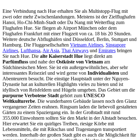
Eine Verbindung nach Hue erhalten Sie als Multistopp-Flug mit
zwei oder mehr Zwischenlandungen. Meistens ist der Zielflughafen
Hanoi, Ho-Chi-Minh-Stadt oder Da Nang mit Weiterflug zum
Flughafen Hue. Sie fliegen ab Airport München oder dem
Flughafen Frankfurt mit einer Flugzeit von ca. 18 bis 20 Stunden.
Weitere deutsche Abflughäfen sind Düsseldorf, Berlin, Stuttgart und
Hamburg. Die Fluggesellschaften
Vietnam Airlines
,
Singapore
Airlines
,
Lufthansa
,
Air Asia
,
Thai Airways
und
Emirates
bringen
Sie nach Hue. Die
alte Kaiserstadt Hue
liegt direkt am
Parfümfluss
und nahe der
Ostküste von Vietnam
am
Südchinesischen Meer. Sie ist ein außergewöhnliches, aber sehr
interessantes Reiseziel und wird gerne von
Individualisten
und
Abenteurern besucht. Die einstige Hauptstadt unter der Nguyen-
Dynastie hat an kulturellen Highlights vieles zu bieten und ist
idyllisch von Reisfeldern und Hügeln umgeben. Das Gebiet um die
purpurne Verbotene Stadt
gehört zum
UNESCO
Weltkulturerbe
. Die wunderbaren Gebäude lassen noch den Glanz
vergangener Zeiten erahnen. Ringsum laden die liebevoll gestalteten
Gärten zu einem Spaziergang ein. In der Großstadt mit rund
355.000 Einwohnern sollten Sie den Markt in der Altstadt besuchen.
Hier erwartet Sie ein quirliges Treiben, riesige Körbe mit
Lebensmitteln, die mit Rikschas und Tragestangen transportiert
werden. Innerhalb der großen Stadt gibt es auch die Möglichkeit für