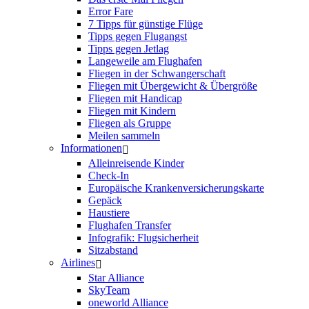
Error Fare
7 Tipps für günstige Flüge
Tipps gegen Flugangst
Tipps gegen Jetlag
Langeweile am Flughafen
Fliegen in der Schwangerschaft
Fliegen mit Übergewicht & Übergröße
Fliegen mit Handicap
Fliegen mit Kindern
Fliegen als Gruppe
Meilen sammeln
Informationen
Alleinreisende Kinder
Check-In
Europäische Krankenversicherungskarte
Gepäck
Haustiere
Flughafen Transfer
Infografik: Flugsicherheit
Sitzabstand
Airlines
Star Alliance
SkyTeam
oneworld Alliance