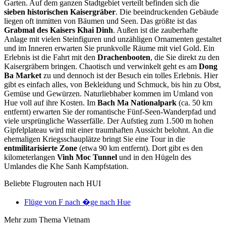
Garten. Auf dem ganzen Stadtgebiet verteilt befinden sich die
sieben historischen Kaisergräber
. Die beeindruckenden Gebäude
liegen oft inmitten von Bäumen und Seen. Das größte ist das
Grabmal des Kaisers Khai Dinh
. Außen ist die zauberhafte
Anlage mit vielen Steinfiguren und unzähligen Ornamenten gestaltet
und im Inneren erwarten Sie prunkvolle Räume mit viel Gold. Ein
Erlebnis ist die Fahrt mit den
Drachenbooten
, die Sie direkt zu den
Kaisergräbern bringen. Chaotisch und verwinkelt geht es am
Dong
Ba Market
zu und dennoch ist der Besuch ein tolles Erlebnis. Hier
gibt es einfach alles, von Bekleidung und Schmuck, bis hin zu Obst,
Gemüse und Gewürzen. Naturliebhaber kommen im Umland von
Hue voll auf ihre Kosten. Im
Bach Ma Nationalpark
(ca. 50 km
entfernt) erwarten Sie der romantische Fünf-Seen-Wanderpfad und
viele ursprüngliche Wasserfälle. Der Aufstieg zum 1.500 m hohen
Gipfelplateau wird mit einer traumhaften Aussicht belohnt. An die
ehemaligen Kriegsschauplätze bringt Sie eine Tour in die
entmilitarisierte Zone
(etwa 90 km entfernt). Dort gibt es den
kilometerlangen
Vinh Moc Tunnel
und in den Hügeln des
Umlandes die Khe Sanh Kampfstation.
Beliebte Flugrouten nach HUI
Flüge von F nach �ge nach Hue
Mehr zum Thema Vietnam