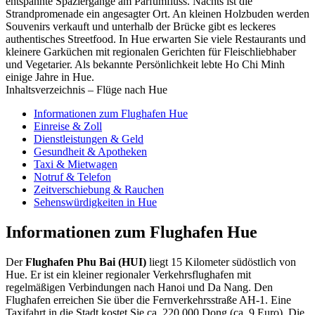
entspannte Spaziergänge am Parfümfluss. Nachts ist die
Strandpromenade ein angesagter Ort. An kleinen Holzbuden werden
Souvenirs verkauft und unterhalb der Brücke gibt es leckeres
authentisches Streetfood. In Hue erwarten Sie viele Restaurants und
kleinere Garküchen mit regionalen Gerichten für Fleischliebhaber
und Vegetarier. Als bekannte Persönlichkeit lebte Ho Chi Minh
einige Jahre in Hue.
Inhaltsverzeichnis – Flüge nach Hue
Informationen zum Flughafen Hue
Einreise & Zoll
Dienstleistungen & Geld
Gesundheit & Apotheken
Taxi & Mietwagen
Notruf & Telefon
Zeitverschiebung & Rauchen
Sehenswürdigkeiten in Hue
Informationen zum Flughafen Hue
Der
Flughafen Phu Bai (HUI)
liegt 15 Kilometer südöstlich von
Hue. Er ist ein kleiner regionaler Verkehrsflughafen mit
regelmäßigen Verbindungen nach Hanoi und Da Nang. Den
Flughafen erreichen Sie über die Fernverkehrsstraße AH-1. Eine
Taxifahrt in die Stadt kostet Sie ca. 220.000 Dong (ca. 9 Euro). Die