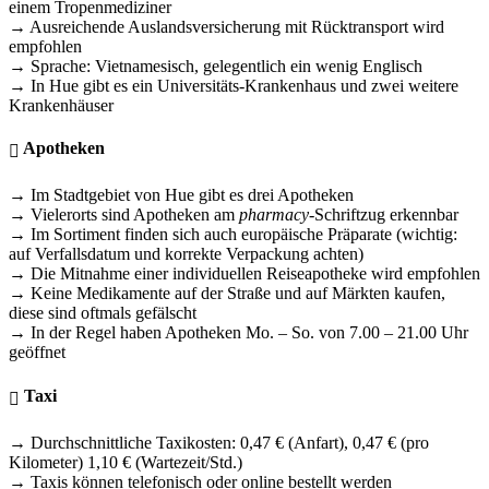
einem Tropenmediziner
→ Ausreichende Auslandsversicherung mit Rücktransport wird
empfohlen
→ Sprache: Vietnamesisch, gelegentlich ein wenig Englisch
→ In Hue gibt es ein Universitäts-Krankenhaus und zwei weitere
Krankenhäuser
Apotheken
→ Im Stadtgebiet von Hue gibt es drei Apotheken
→ Vielerorts sind Apotheken am
pharmacy
-Schriftzug erkennbar
→ Im Sortiment finden sich auch europäische Präparate (wichtig:
auf Verfallsdatum und korrekte Verpackung achten)
→ Die Mitnahme einer individuellen Reiseapotheke wird empfohlen
→ Keine Medikamente auf der Straße und auf Märkten kaufen,
diese sind oftmals gefälscht
→ In der Regel haben Apotheken Mo. – So. von 7.00 – 21.00 Uhr
geöffnet
Taxi
→ Durchschnittliche Taxikosten: 0,47 € (Anfart), 0,47 € (pro
Kilometer) 1,10 € (Wartezeit/Std.)
→ Taxis können telefonisch oder online bestellt werden