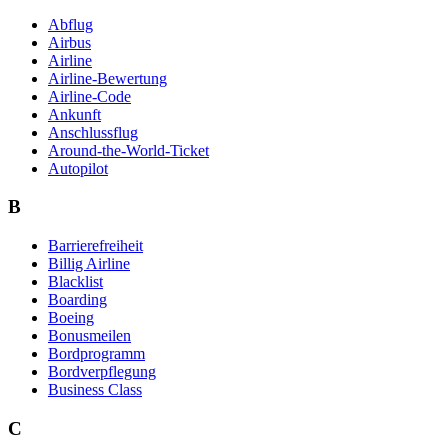
Abflug
Airbus
Airline
Airline-Bewertung
Airline-Code
Ankunft
Anschlussflug
Around-the-World-Ticket
Autopilot
B
Barrierefreiheit
Billig Airline
Blacklist
Boarding
Boeing
Bonusmeilen
Bordprogramm
Bordverpflegung
Business Class
C