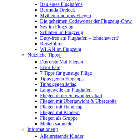
Bau eines Flughafens
Bermuda Dreieck
Mythen rund ums Fliegen
Die geheimen Codewörter der Flugzeug-Crew
Sex im Flugzeug
Schlafen im Flugzeug
Duty-free am Flughafen – lohnenswert?
Reiseführer
WLAN im Flugzeug
Nützliche Tipps
Das erste Mal Fliegen
Error Fare
7 Tipps für günstige Flüge
Tipps gegen Flugangst
Tipps gegen Jetlag
Langeweile am Flughafen
Fliegen in der Schwangerschaft
Fliegen mit Übergewicht & Übergröße
Fliegen mit Handicap
Fliegen mit Kindern
Fliegen als Gruppe
Meilen sammeln
Informationen
Alleinreisende Kinder