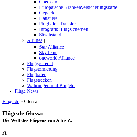
Check-In
Europäische Krankenversicherungskarte
Gepäck
Haustiere
Flughafen Transfer
Infografik: Flugsicherheit
Sitzabstand
Airlines
Star Alliance
SkyTeam
oneworld Alliance
Fluggastrecht
Flugstornierung
Flughäfen
Flugstrecken
Währungen und Bargeld
Flüge News
Flüge.de
» Glossar
Flüge.de Glossar
Die Welt des Fliegens von A bis Z.
A