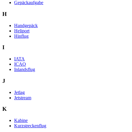
Gepäckaufgabe
H
Handgepäck
Heliport
Hinflug
I
IATA
ICAO
Inlandsflug
J
Jetlag
Jetstream
K
Kabine
Kurzstreckenflug