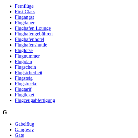
Fernflüge
First Class
Flugangst
Flugdauer
Flughafen Lounge
Flughafengebühren
Flughafenhotel
Flughafenshuttle
Fluglotse
Flugnummer
Flugplan
Flugschein
Flugsicherheit
Flugsteig
Flugstrecke
Flugtarif
Flugticket
Flugzeugabfertigung
G
Gabelflug
Gangway
Gate