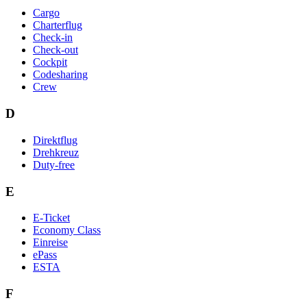
Cargo
Charterflug
Check-in
Check-out
Cockpit
Codesharing
Crew
D
Direktflug
Drehkreuz
Duty-free
E
E-Ticket
Economy Class
Einreise
ePass
ESTA
F