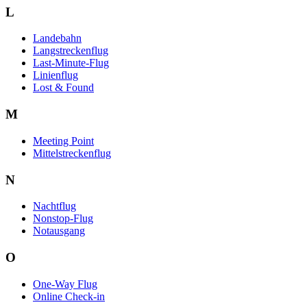
L
Landebahn
Langstreckenflug
Last-Minute-Flug
Linienflug
Lost & Found
M
Meeting Point
Mittelstreckenflug
N
Nachtflug
Nonstop-Flug
Notausgang
O
One-Way Flug
Online Check-in