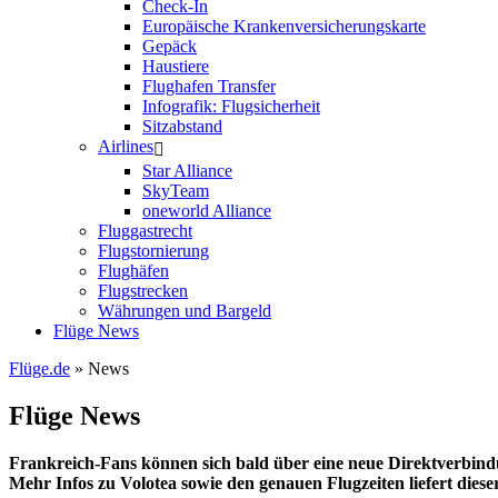
Check-In
Europäische Krankenversicherungskarte
Gepäck
Haustiere
Flughafen Transfer
Infografik: Flugsicherheit
Sitzabstand
Airlines
Star Alliance
SkyTeam
oneworld Alliance
Fluggastrecht
Flugstornierung
Flughäfen
Flugstrecken
Währungen und Bargeld
Flüge News
Flüge.de
» News
Flüge News
Frankreich-Fans können sich bald über eine neue Direktverbindu
Mehr Infos zu Volotea sowie den genauen Flugzeiten liefert dieser