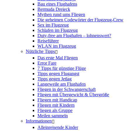
Bau eines Flughafens
Bermuda Dreieck
Mythen rund ums Fliegen
Die geheimen Codewörter der Flugzeug-Crew
Sex im Flugzeug
Schlafen im Flugzeug
Duty-free am Flughafen – lohnenswert?
Reiseführer
WLAN im Flugzeug
Nützliche Tipps
Das erste Mal Fliegen
Error Fare
7 Tipps für günstige Flüge
Tipps gegen Flugangst
Tipps gegen Jetlag
Langeweile am Flughafen
Fliegen in der Schwangerschaft
Fliegen mit Übergewicht & Übergröße
Fliegen mit Handicap
Fliegen mit Kindern
Fliegen als Gruppe
Meilen sammeln
Informationen
Alleinreisende Kinder