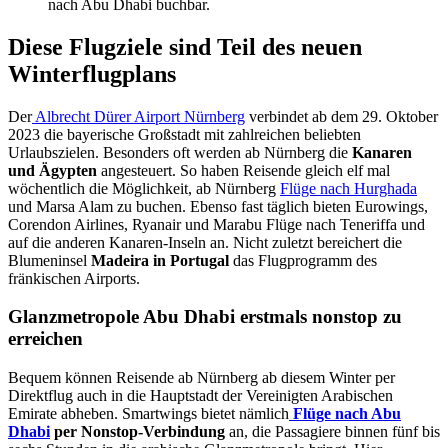
nach Abu Dhabi buchbar.
Diese Flugziele sind Teil des neuen
Winterflugplans
Der
Albrecht Dürer Airport Nürnberg
verbindet ab dem 29. Oktober
2023 die bayerische Großstadt mit zahlreichen beliebten
Urlaubszielen. Besonders oft werden ab Nürnberg die
Kanaren
und Ägypten
angesteuert. So haben Reisende gleich elf mal
wöchentlich die Möglichkeit, ab Nürnberg
Flüge nach Hurghada
und Marsa Alam zu buchen. Ebenso fast täglich bieten Eurowings,
Corendon Airlines, Ryanair und Marabu Flüge nach Teneriffa und
auf die anderen Kanaren-Inseln an. Nicht zuletzt bereichert die
Blumeninsel
Madeira in Portugal
das Flugprogramm des
fränkischen Airports.
Glanzmetropole Abu Dhabi erstmals nonstop zu
erreichen
Bequem können Reisende ab Nürnberg ab diesem Winter per
Direktflug auch in die Hauptstadt der Vereinigten Arabischen
Emirate abheben. Smartwings bietet nämlich
Flüge nach Abu
Dhabi
per Nonstop-Verbindung
an, die Passagiere binnen fünf bis