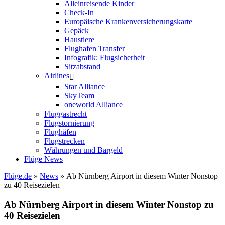
Alleinreisende Kinder
Check-In
Europäische Krankenversicherungskarte
Gepäck
Haustiere
Flughafen Transfer
Infografik: Flugsicherheit
Sitzabstand
Airlines
Star Alliance
SkyTeam
oneworld Alliance
Fluggastrecht
Flugstornierung
Flughäfen
Flugstrecken
Währungen und Bargeld
Flüge News
Flüge.de
»
News
» Ab Nürnberg Airport in diesem Winter Nonstop
zu 40 Reisezielen
Ab Nürnberg Airport in diesem Winter Nonstop zu
40 Reisezielen