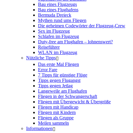
Bau eines Flugzeugs
Bau eines Flughafens
Bermuda Dreieck
Mythen rund ums Fliegen
Die geheimen Codewörter der Flugzeug-Crew
Sex im Flugzeug
Schlafen im Flugzeug
Duty-free am Flughafen – lohnenswert?
Reiseführer
WLAN im Flugzeug
Nützliche Tipps
Das erste Mal Fliegen
Error Fare
7 Tipps für günstige Flüge
Tipps gegen Flugangst
Tipps gegen Jetlag
Langeweile am Flughafen
Fliegen in der Schwangerschaft
Fliegen mit Übergewicht & Übergröße
Fliegen mit Handicap
Fliegen mit Kindern
Fliegen als Gruppe
Meilen sammeln
Informationen