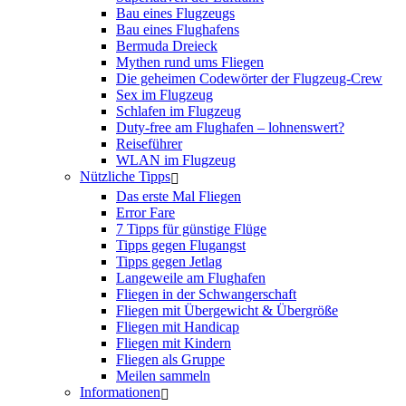
Bau eines Flugzeugs
Bau eines Flughafens
Bermuda Dreieck
Mythen rund ums Fliegen
Die geheimen Codewörter der Flugzeug-Crew
Sex im Flugzeug
Schlafen im Flugzeug
Duty-free am Flughafen – lohnenswert?
Reiseführer
WLAN im Flugzeug
Nützliche Tipps
Das erste Mal Fliegen
Error Fare
7 Tipps für günstige Flüge
Tipps gegen Flugangst
Tipps gegen Jetlag
Langeweile am Flughafen
Fliegen in der Schwangerschaft
Fliegen mit Übergewicht & Übergröße
Fliegen mit Handicap
Fliegen mit Kindern
Fliegen als Gruppe
Meilen sammeln
Informationen