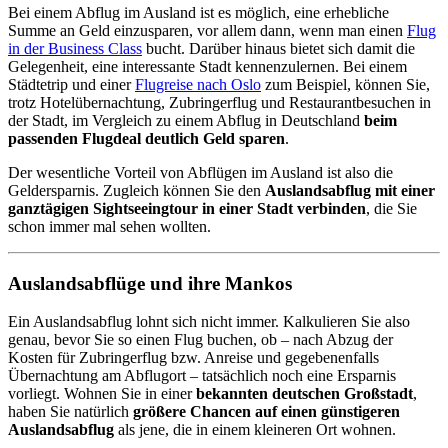
Bei einem Abflug im Ausland ist es möglich, eine erhebliche
Summe an Geld einzusparen, vor allem dann, wenn man einen
Flug
in der Business Class
bucht. Darüber hinaus bietet sich damit die
Gelegenheit, eine interessante Stadt kennenzulernen. Bei einem
Städtetrip und einer
Flugreise nach Oslo
zum Beispiel, können Sie,
trotz Hotelübernachtung, Zubringerflug und Restaurantbesuchen in
der Stadt, im Vergleich zu einem Abflug in Deutschland
beim
passenden Flugdeal deutlich Geld sparen
.
Der wesentliche Vorteil von Abflügen im Ausland ist also die
Geldersparnis. Zugleich können Sie den
Auslandsabflug mit einer
ganztägigen Sightseeingtour in einer Stadt verbinden
, die Sie
schon immer mal sehen wollten.
Auslandsabflüge und ihre Mankos
Ein Auslandsabflug lohnt sich nicht immer. Kalkulieren Sie also
genau, bevor Sie so einen Flug buchen, ob – nach Abzug der
Kosten für Zubringerflug bzw. Anreise und gegebenenfalls
Übernachtung am Abflugort – tatsächlich noch eine Ersparnis
vorliegt. Wohnen Sie in einer
bekannten deutschen Großstadt
,
haben Sie natürlich
größere Chancen auf einen günstigeren
Auslandsabflug
als jene, die in einem kleineren Ort wohnen.