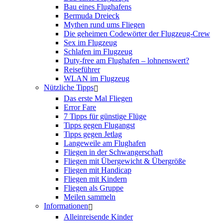
Bau eines Flughafens
Bermuda Dreieck
Mythen rund ums Fliegen
Die geheimen Codewörter der Flugzeug-Crew
Sex im Flugzeug
Schlafen im Flugzeug
Duty-free am Flughafen – lohnenswert?
Reiseführer
WLAN im Flugzeug
Nützliche Tipps
Das erste Mal Fliegen
Error Fare
7 Tipps für günstige Flüge
Tipps gegen Flugangst
Tipps gegen Jetlag
Langeweile am Flughafen
Fliegen in der Schwangerschaft
Fliegen mit Übergewicht & Übergröße
Fliegen mit Handicap
Fliegen mit Kindern
Fliegen als Gruppe
Meilen sammeln
Informationen
Alleinreisende Kinder