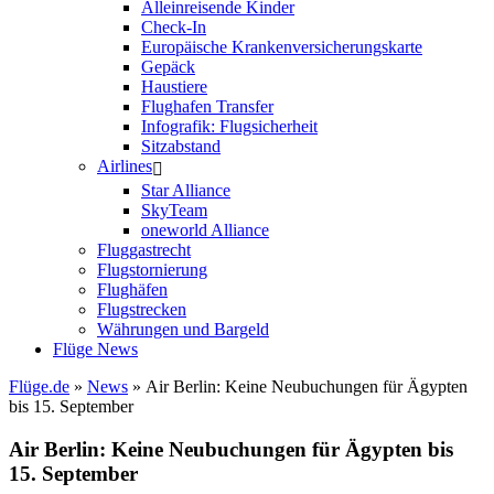
Alleinreisende Kinder
Check-In
Europäische Krankenversicherungskarte
Gepäck
Haustiere
Flughafen Transfer
Infografik: Flugsicherheit
Sitzabstand
Airlines
Star Alliance
SkyTeam
oneworld Alliance
Fluggastrecht
Flugstornierung
Flughäfen
Flugstrecken
Währungen und Bargeld
Flüge News
Flüge.de
»
News
» Air Berlin: Keine Neubuchungen für Ägypten
bis 15. September
Air Berlin: Keine Neubuchungen für Ägypten bis
15. September