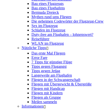
Bau eines Flugzeugs
Bau eines Flughafens
Bermuda Dreieck
Mythen rund ums Fliegen
Die geheimen Codewörter der Flugzeug-Crew
Sex im Flugzeug
Schlafen im Flugzeug
Duty-free am Flughafen – lohnenswert?
Reiseführer
WLAN im Flugzeug
Nützliche Tipps
Das erste Mal Fliegen
Error Fare
7 Tipps für günstige Flüge
Tipps gegen Flugangst
Tipps gegen Jetlag
Langeweile am Flughafen
Fliegen in der Schwangerschaft
Fliegen mit Übergewicht & Übergröße
Fliegen mit Handicap
Fliegen mit Kindern
Fliegen als Gruppe
Meilen sammeln
Informationen