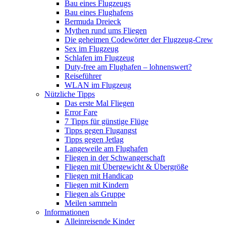
Bau eines Flugzeugs
Bau eines Flughafens
Bermuda Dreieck
Mythen rund ums Fliegen
Die geheimen Codewörter der Flugzeug-Crew
Sex im Flugzeug
Schlafen im Flugzeug
Duty-free am Flughafen – lohnenswert?
Reiseführer
WLAN im Flugzeug
Nützliche Tipps
Das erste Mal Fliegen
Error Fare
7 Tipps für günstige Flüge
Tipps gegen Flugangst
Tipps gegen Jetlag
Langeweile am Flughafen
Fliegen in der Schwangerschaft
Fliegen mit Übergewicht & Übergröße
Fliegen mit Handicap
Fliegen mit Kindern
Fliegen als Gruppe
Meilen sammeln
Informationen
Alleinreisende Kinder