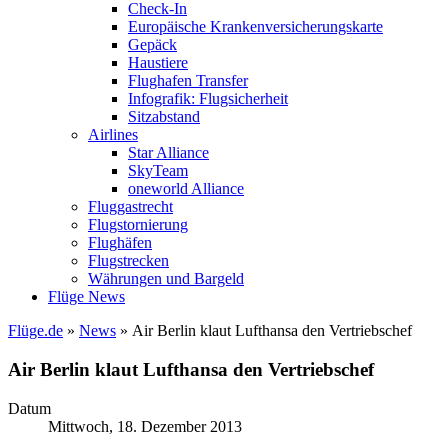
Check-In
Europäische Krankenversicherungskarte
Gepäck
Haustiere
Flughafen Transfer
Infografik: Flugsicherheit
Sitzabstand
Airlines
Star Alliance
SkyTeam
oneworld Alliance
Fluggastrecht
Flugstornierung
Flughäfen
Flugstrecken
Währungen und Bargeld
Flüge News
Flüge.de
»
News
» Air Berlin klaut Lufthansa den Vertriebschef
Air Berlin klaut Lufthansa den Vertriebschef
Datum
Mittwoch, 18. Dezember 2013