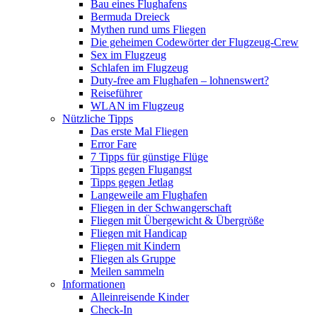
Bau eines Flughafens
Bermuda Dreieck
Mythen rund ums Fliegen
Die geheimen Codewörter der Flugzeug-Crew
Sex im Flugzeug
Schlafen im Flugzeug
Duty-free am Flughafen – lohnenswert?
Reiseführer
WLAN im Flugzeug
Nützliche Tipps
Das erste Mal Fliegen
Error Fare
7 Tipps für günstige Flüge
Tipps gegen Flugangst
Tipps gegen Jetlag
Langeweile am Flughafen
Fliegen in der Schwangerschaft
Fliegen mit Übergewicht & Übergröße
Fliegen mit Handicap
Fliegen mit Kindern
Fliegen als Gruppe
Meilen sammeln
Informationen
Alleinreisende Kinder
Check-In