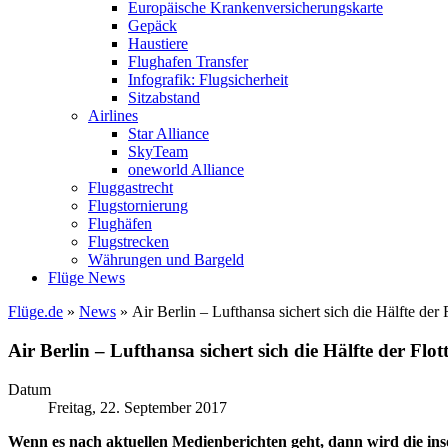
Europäische Krankenversicherungskarte
Gepäck
Haustiere
Flughafen Transfer
Infografik: Flugsicherheit
Sitzabstand
Airlines
Star Alliance
SkyTeam
oneworld Alliance
Fluggastrecht
Flugstornierung
Flughäfen
Flugstrecken
Währungen und Bargeld
Flüge News
Flüge.de
»
News
» Air Berlin – Lufthansa sichert sich die Hälfte der 
Air Berlin – Lufthansa sichert sich die Hälfte der Flot
Datum
Freitag, 22. September 2017
Wenn es nach aktuellen Medienberichten geht, dann wird die inso