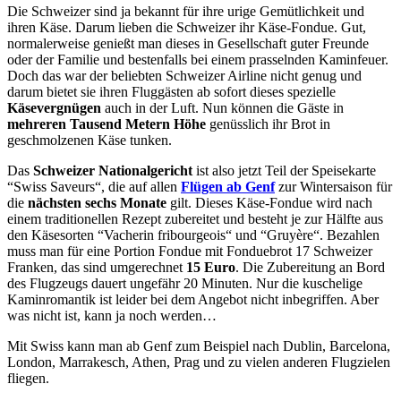
Die Schweizer sind ja bekannt für ihre urige Gemütlichkeit und
ihren Käse. Darum lieben die Schweizer ihr Käse-Fondue. Gut,
normalerweise genießt man dieses in Gesellschaft guter Freunde
oder der Familie und bestenfalls bei einem prasselnden Kaminfeuer.
Doch das war der beliebten Schweizer Airline nicht genug und
darum bietet sie ihren Fluggästen ab sofort dieses spezielle
Käsevergnügen
auch in der Luft. Nun können die Gäste in
mehreren Tausend Metern Höhe
genüsslich ihr Brot in
geschmolzenen Käse tunken.
Das
Schweizer Nationalgericht
ist also jetzt Teil der Speisekarte
“Swiss Saveurs“, die auf allen
Flügen ab Genf
zur Wintersaison für
die
nächsten sechs Monate
gilt. Dieses Käse-Fondue wird nach
einem traditionellen Rezept zubereitet und besteht je zur Hälfte aus
den Käsesorten “Vacherin fribourgeois“ und “Gruyère“. Bezahlen
muss man für eine Portion Fondue mit Fonduebrot 17 Schweizer
Franken, das sind umgerechnet
15 Euro
. Die Zubereitung an Bord
des Flugzeugs dauert ungefähr 20 Minuten. Nur die kuschelige
Kaminromantik ist leider bei dem Angebot nicht inbegriffen. Aber
was nicht ist, kann ja noch werden…
Mit Swiss kann man ab Genf zum Beispiel nach Dublin, Barcelona,
London, Marrakesch, Athen, Prag und zu vielen anderen Flugzielen
fliegen.