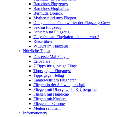
Bau eines Flugzeugs
Bau eines Flughafens
Bermuda Dreieck
Mythen rund ums Fliegen
Die geheimen Codewörter der Flugzeug-Crew
Sex im Flugzeug
Schlafen im Flugzeug
Duty-free am Flughafen – lohnenswert?
Reiseführer
WLAN im Flugzeug
Nützliche Tipps
Das erste Mal Fliegen
Error Fare
7 Tipps für günstige Flüge
Tipps gegen Flugangst
Tipps gegen Jetlag
Langeweile am Flughafen
Fliegen in der Schwangerschaft
Fliegen mit Übergewicht & Übergröße
Fliegen mit Handicap
Fliegen mit Kindern
Fliegen als Gruppe
Meilen sammeln
Informationen