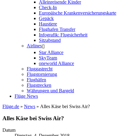
Alleinreisende Kinder
Check-In
Europäische Krankenversicherungskarte
Gepäck
Haustiere
Flughafen Transfer
Infografik: Flugsicherheit
Sitzabstand
Airlines
Star Alliance
SkyTeam
oneworld Alliance
Fluggastrecht
Flugstornierung
Flughäfen
Flugstrecken
Währungen und Bargeld
Flüge News
Flüge.de
»
News
» Alles Käse bei Swiss Air?
Alles Käse bei Swiss Air?
Datum
Dienstag, 4. Dezember 2018