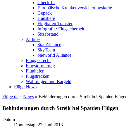
Check-In
Europäische Krankenversicherungskarte
Gepäck
Haustiere
Flughafen Transfer
Infografik: Flugsicherheit
Sitzabstand
Airlines
Star Alliance
SkyTeam
oneworld Alliance
Fluggastrecht
Flugstornierung
Flughäfen
Flugstrecken
Währungen und Bargeld
Flüge News
Flüge.de
»
News
» Behinderungen durch Streik bei Spanien Flügen
Behinderungen durch Streik bei Spanien Flügen
Datum
Donnerstag, 27. Juni 2013