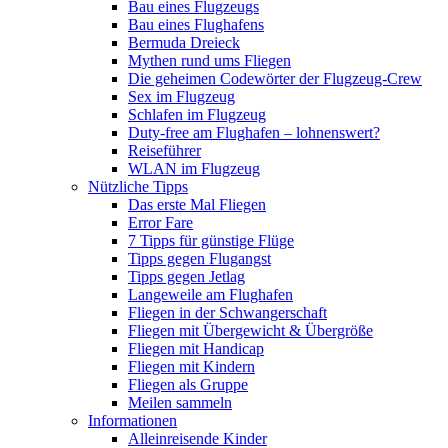
Bau eines Flugzeugs
Bau eines Flughafens
Bermuda Dreieck
Mythen rund ums Fliegen
Die geheimen Codewörter der Flugzeug-Crew
Sex im Flugzeug
Schlafen im Flugzeug
Duty-free am Flughafen – lohnenswert?
Reiseführer
WLAN im Flugzeug
Nützliche Tipps
Das erste Mal Fliegen
Error Fare
7 Tipps für günstige Flüge
Tipps gegen Flugangst
Tipps gegen Jetlag
Langeweile am Flughafen
Fliegen in der Schwangerschaft
Fliegen mit Übergewicht & Übergröße
Fliegen mit Handicap
Fliegen mit Kindern
Fliegen als Gruppe
Meilen sammeln
Informationen
Alleinreisende Kinder