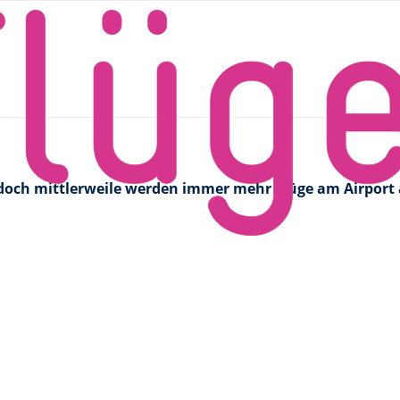
rminal am BER
nung von neuem Terminal am
doch mittlerweile werden immer mehr Flüge am Airport 