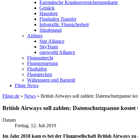
Europäische Krankenversicherungskarte
Gepäck
Haustiere
Flughafen Transfer
Infografik: Flugsicherheit
Sitzabstand
Airlines
Star Alliance
SkyTeam
oneworld Alliance
Fluggastrecht
Flugstornierung
Flughäfen
Flugstrecken
Währungen und Bargeld
Flüge News
Flüge.de
»
News
» British Airways soll zahlen: Datenschutzpanne ko
British Airways soll zahlen: Datenschutzpanne kostet
Datum
Freitag, 12. Juli 2019
Im Jahr 2018 kam es bei der Fluggesellschaft British Airways zu