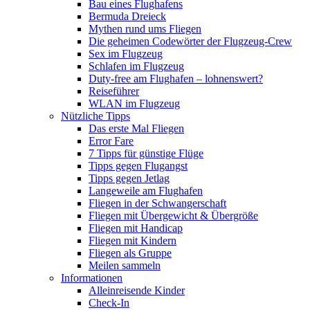
Bau eines Flughafens
Bermuda Dreieck
Mythen rund ums Fliegen
Die geheimen Codewörter der Flugzeug-Crew
Sex im Flugzeug
Schlafen im Flugzeug
Duty-free am Flughafen – lohnenswert?
Reiseführer
WLAN im Flugzeug
Nützliche Tipps
Das erste Mal Fliegen
Error Fare
7 Tipps für günstige Flüge
Tipps gegen Flugangst
Tipps gegen Jetlag
Langeweile am Flughafen
Fliegen in der Schwangerschaft
Fliegen mit Übergewicht & Übergröße
Fliegen mit Handicap
Fliegen mit Kindern
Fliegen als Gruppe
Meilen sammeln
Informationen
Alleinreisende Kinder
Check-In