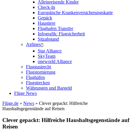
Alleinreisende Kinder
Check-In
Europäische Krankenversicherungskarte
Gepäck
Haustiere
Flughafen Transfer
Infografik: Flugsicherheit
Sitzabstand
Airlines
Star Alliance
SkyTeam
oneworld Alliance
Fluggastrecht
Flugstornierung
Flughäfen
Flugstrecken
Währungen und Bargeld
Flüge News
Flüge.de
»
News
» Clever gepackt: Hilfreiche
Haushaltsgegenstände auf Reisen
Clever gepackt: Hilfreiche Haushaltsgegenstände auf
Reisen