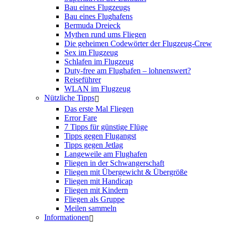
Bau eines Flugzeugs
Bau eines Flughafens
Bermuda Dreieck
Mythen rund ums Fliegen
Die geheimen Codewörter der Flugzeug-Crew
Sex im Flugzeug
Schlafen im Flugzeug
Duty-free am Flughafen – lohnenswert?
Reiseführer
WLAN im Flugzeug
Nützliche Tipps
Das erste Mal Fliegen
Error Fare
7 Tipps für günstige Flüge
Tipps gegen Flugangst
Tipps gegen Jetlag
Langeweile am Flughafen
Fliegen in der Schwangerschaft
Fliegen mit Übergewicht & Übergröße
Fliegen mit Handicap
Fliegen mit Kindern
Fliegen als Gruppe
Meilen sammeln
Informationen