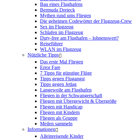
Bau eines Flughafens
Bermuda Dreieck
Mythen rund ums Fliegen
Die geheimen Codewörter der Flugzeug-Crew
Sex im Flugzeug
Schlafen im Flugzeug
Duty-free am Flughafen – lohnenswert?
Reiseführer
WLAN im Flugzeug
Nützliche Tipps
Das erste Mal Fliegen
Error Fare
7 Tipps für günstige Flüge
Tipps gegen Flugangst
Tipps gegen Jetlag
Langeweile am Flughafen
Fliegen in der Schwangerschaft
Fliegen mit Übergewicht & Übergröße
Fliegen mit Handicap
Fliegen mit Kindern
Fliegen als Gruppe
Meilen sammeln
Informationen
Alleinreisende Kinder