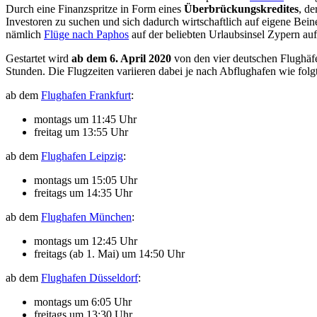
Durch eine Finanzspritze in Form eines
Überbrückungskredites
, d
Investoren zu suchen und sich dadurch wirtschaftlich auf eigene Beine
nämlich
Flüge nach Paphos
auf der beliebten Urlaubsinsel Zypern au
Gestartet wird
ab dem 6. April 2020
von den vier deutschen Flughäf
Stunden. Die Flugzeiten variieren dabei je nach Abflughafen wie folgt
ab dem
Flughafen Frankfurt
:
montags um 11:45 Uhr
freitag um 13:55 Uhr
ab dem
Flughafen Leipzig
:
montags um 15:05 Uhr
freitags um 14:35 Uhr
ab dem
Flughafen München
:
montags um 12:45 Uhr
freitags (ab 1. Mai) um 14:50 Uhr
ab dem
Flughafen Düsseldorf
:
montags um 6:05 Uhr
freitags um 13:30 Uhr