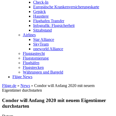
Check-In
Europäische Krankenversicherungskarte
Gepäck
Haustiere
Flughafen Transfer
Infografik: Flugsicherheit
Sitzabstand
Airlines
Star Alliance
SkyTeam
oneworld Alliance
Fluggastrecht
Flugstornierung
Flughäfen
Flugstrecken
Währungen und Bargeld
Flüge News
Flüge.de
»
News
» Condor will Anfang 2020 mit neuem
Eigentümer durchstarten
Condor will Anfang 2020 mit neuem Eigentümer
durchstarten