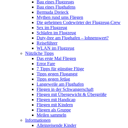
Bau eines Flugzeugs
Bau eines Flughafens
Bermuda Dreieck
Mythen rund ums Fliegen
Die geheimen Codewörter der Flugzeug-Crew
Sex im Flugzeug
Schlafen im Flugzeug
Duty-free am Flughafen – lohnenswert?
Reiseführer
WLAN im Flugzeug
Nützliche Tipps
Das erste Mal Fliegen
Error Fare
7 Tipps für günstige Flüge
Tipps gegen Flugangst
Tipps gegen Jetlag
Langeweile am Flughafen
Fliegen in der Schwangerschaft
Fliegen mit Übergewicht & Übergröße
Fliegen mit Handicap
Fliegen mit Kindern
Fliegen als Gruppe
Meilen sammeln
Informationen
Alleinreisende Kinder