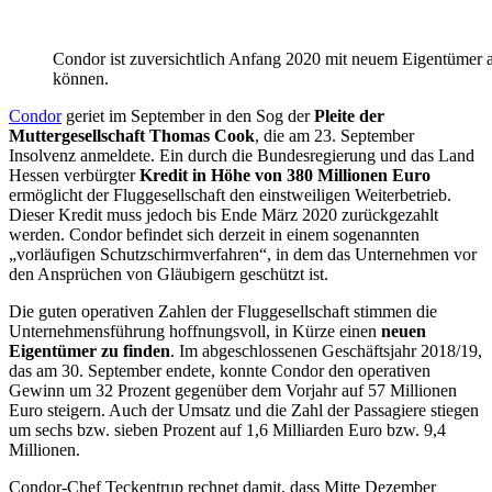
Condor ist zuversichtlich Anfang 2020 mit neuem Eigentümer 
können.
Condor
geriet im September in den Sog der
Pleite der
Muttergesellschaft Thomas Cook
, die am 23. September
Insolvenz anmeldete. Ein durch die Bundesregierung und das Land
Hessen verbürgter
Kredit in Höhe von 380 Millionen Euro
ermöglicht der Fluggesellschaft den einstweiligen Weiterbetrieb.
Dieser Kredit muss jedoch bis Ende März 2020 zurückgezahlt
werden. Condor befindet sich derzeit in einem sogenannten
„vorläufigen Schutzschirmverfahren“, in dem das Unternehmen vor
den Ansprüchen von Gläubigern geschützt ist.
Die guten operativen Zahlen der Fluggesellschaft stimmen die
Unternehmensführung hoffnungsvoll, in Kürze einen
neuen
Eigentümer zu finden
. Im abgeschlossenen Geschäftsjahr 2018/19,
das am 30. September endete, konnte Condor den operativen
Gewinn um 32 Prozent gegenüber dem Vorjahr auf 57 Millionen
Euro steigern. Auch der Umsatz und die Zahl der Passagiere stiegen
um sechs bzw. sieben Prozent auf 1,6 Milliarden Euro bzw. 9,4
Millionen.
Condor-Chef Teckentrup rechnet damit, dass Mitte Dezember