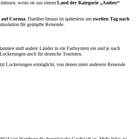
müssen, wenn sie aus einem
Land der Kategorie „Amber“
t auf Corona
. Darüber hinaus ist spätestens am
zweiten Tag nach
stisolation für geimpfte Reisende.
tannien stuft andere Länder in ein Farbsystem ein und je nach
 Lockerungen auch für deutsche Touristen.
etzt Lockerungen ermöglicht, von denen unter anderem Reisende
r 2024 von Hamburg die französische Großstadt an. Mehr Infos zu