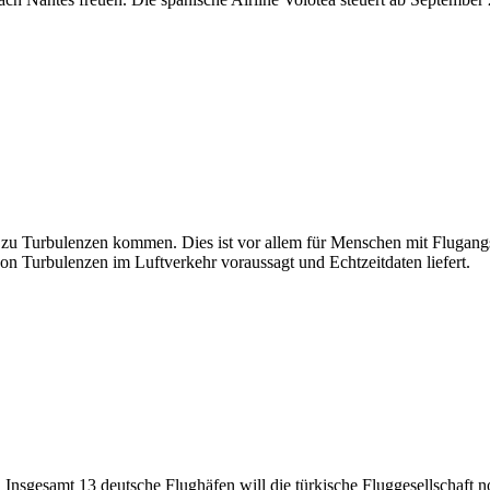
u Turbulenzen kommen. Dies ist vor allem für Menschen mit Flugangst k
on Turbulenzen im Luftverkehr voraussagt und Echtzeitdaten liefert.
 Insgesamt 13 deutsche Flughäfen will die türkische Fluggesellschaft no