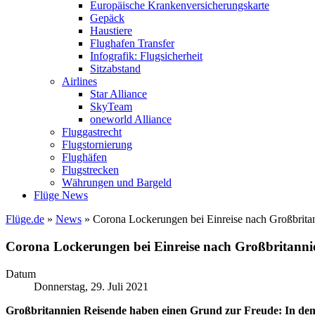
Europäische Krankenversicherungskarte
Gepäck
Haustiere
Flughafen Transfer
Infografik: Flugsicherheit
Sitzabstand
Airlines
Star Alliance
SkyTeam
oneworld Alliance
Fluggastrecht
Flugstornierung
Flughäfen
Flugstrecken
Währungen und Bargeld
Flüge News
Flüge.de
»
News
» Corona Lockerungen bei Einreise nach Großbrita
Corona Lockerungen bei Einreise nach Großbritanni
Datum
Donnerstag, 29. Juli 2021
Großbritannien Reisende haben einen Grund zur Freude: In dem L