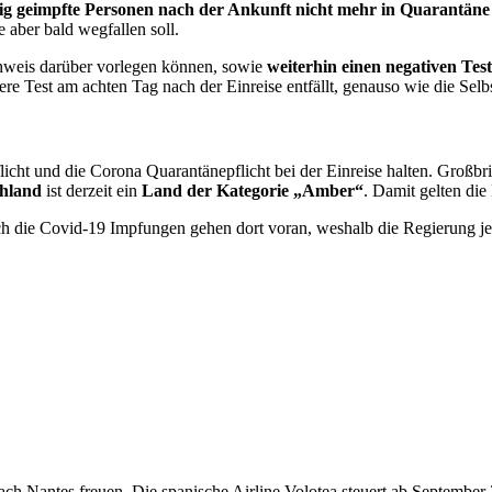
dig geimpfte Personen nach der Ankunft nicht mehr in Quarantäne
 aber bald wegfallen soll.
chweis darüber vorlegen können, sowie
weiterhin einen negativen Tes
ere Test am achten Tag nach der Einreise entfällt, genauso wie die Selb
icht und die Corona Quarantänepflicht bei der Einreise halten. Großbri
hland
ist derzeit ein
Land der Kategorie „Amber“
. Damit gelten die
ch die Covid-19 Impfungen gehen dort voran, weshalb die Regierung j
ach Nantes freuen. Die spanische Airline Volotea steuert ab Septembe