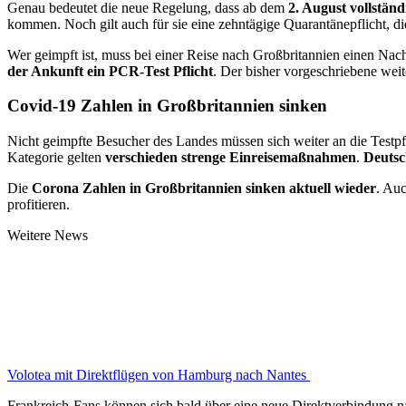
Genau bedeutet die neue Regelung, dass ab dem
2. August vollstän
kommen. Noch gilt auch für sie eine zehntägige Quarantänepflicht, die
Wer geimpft ist, muss bei einer Reise nach Großbritannien einen Na
der Ankunft ein PCR-Test Pflicht
. Der bisher vorgeschriebene weit
Covid-19 Zahlen in Großbritannien sinken
Nicht geimpfte Besucher des Landes müssen sich weiter an die Testpfl
Kategorie gelten
verschieden strenge Einreisemaßnahmen
.
Deutsc
Die
Corona Zahlen in Großbritannien sinken aktuell wieder
. Au
profitieren.
Weitere News
Volotea mit Direktflügen von Hamburg nach Nantes
Frankreich-Fans können sich bald über eine neue Direktverbindung n