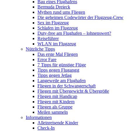
Bau eines Flughafens
Bermuda Dreieck
Mythen rund ums Fliegen
Die geheimen Codewörter der Flugzeug-Crew
Sex im Flugzeug
Schlafen im Flugzeug
Duty-free am Flughafen – lohnenswert?
Reiseführer
WLAN im Flugzeug
Nützliche Tipps
Das erste Mal Fliegen
Error Fare
7 Tipps für günstige Flüge
Tipps gegen Flugangst
Tipps gegen Jetlag
Langeweile am Flughafen
Fliegen in der Schwangerschaft
Fliegen mit Übergewicht & Übergröße
Fliegen mit Handicap
Fliegen mit Kindern
Fliegen als Gruppe
Meilen sammeln
Informationen
Alleinreisende Kinder
Check-In