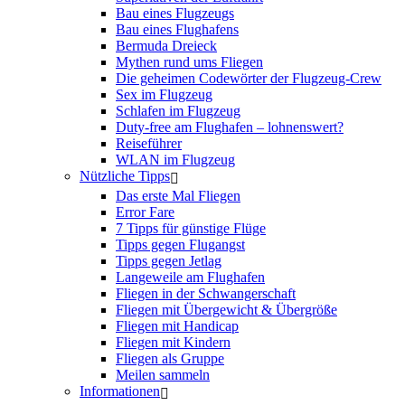
Bau eines Flugzeugs
Bau eines Flughafens
Bermuda Dreieck
Mythen rund ums Fliegen
Die geheimen Codewörter der Flugzeug-Crew
Sex im Flugzeug
Schlafen im Flugzeug
Duty-free am Flughafen – lohnenswert?
Reiseführer
WLAN im Flugzeug
Nützliche Tipps
Das erste Mal Fliegen
Error Fare
7 Tipps für günstige Flüge
Tipps gegen Flugangst
Tipps gegen Jetlag
Langeweile am Flughafen
Fliegen in der Schwangerschaft
Fliegen mit Übergewicht & Übergröße
Fliegen mit Handicap
Fliegen mit Kindern
Fliegen als Gruppe
Meilen sammeln
Informationen