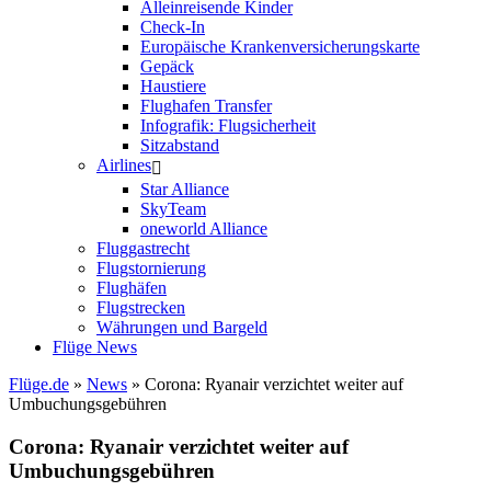
Alleinreisende Kinder
Check-In
Europäische Krankenversicherungskarte
Gepäck
Haustiere
Flughafen Transfer
Infografik: Flugsicherheit
Sitzabstand
Airlines
Star Alliance
SkyTeam
oneworld Alliance
Fluggastrecht
Flugstornierung
Flughäfen
Flugstrecken
Währungen und Bargeld
Flüge News
Flüge.de
»
News
» Corona: Ryanair verzichtet weiter auf
Umbuchungsgebühren
Corona: Ryanair verzichtet weiter auf
Umbuchungsgebühren