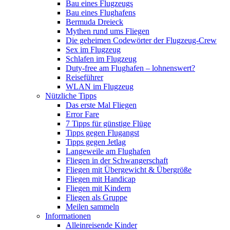
Bau eines Flugzeugs
Bau eines Flughafens
Bermuda Dreieck
Mythen rund ums Fliegen
Die geheimen Codewörter der Flugzeug-Crew
Sex im Flugzeug
Schlafen im Flugzeug
Duty-free am Flughafen – lohnenswert?
Reiseführer
WLAN im Flugzeug
Nützliche Tipps
Das erste Mal Fliegen
Error Fare
7 Tipps für günstige Flüge
Tipps gegen Flugangst
Tipps gegen Jetlag
Langeweile am Flughafen
Fliegen in der Schwangerschaft
Fliegen mit Übergewicht & Übergröße
Fliegen mit Handicap
Fliegen mit Kindern
Fliegen als Gruppe
Meilen sammeln
Informationen
Alleinreisende Kinder