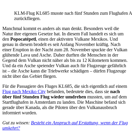
KLM-Flug KL685 musste nach fünf Stunden zum Flughafen 
zurückfliegen.
Manchmal kommt es anders als man denkt. Besonders weil die
Natur ihre eigenen Gesetze hat. In diesem Fall handelt es sich um
den
Popocatépetl
, einen der aktivsten Vulkane Mexikos. Und
genau in diesem brodelt es seit Anfang November kräftig. Nach
einer Eruption in der Nacht zum 28. November spuckte der Vulkan
glühende Lava und Asche. Daher durften die Menschen in der
Gegend dem Vulkan nicht näher als bis zu 12 Kilometern kommen.
Und da ein Asche speiender Vulkan auch für Flugzeuge gefährlich
ist – die Asche kann die Triebwerke schädigen – dürfen Flugzeuge
nicht über das Gebiet fliegen.
Für die Passagiere des Fluges KL685, die sich eigentlich auf einem
Flug nach Mexiko City
befanden, bedeutete dies, dass sie
nach
über fünf Stunden Flug wieder umdrehen
mussten, um auf dem
Startflughafen in Amsterdam zu landen. Die Maschine befand sich
gerade über Kanada, als die Piloten über den Vulkanausbruch
informiert wurden.
Gut zu wissen:
Besteht ein Anspruch auf Erstattung, wenn der Flug
umkehrt?