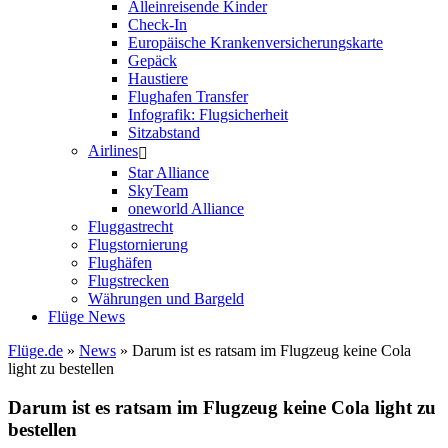
Alleinreisende Kinder
Check-In
Europäische Krankenversicherungskarte
Gepäck
Haustiere
Flughafen Transfer
Infografik: Flugsicherheit
Sitzabstand
Airlines
Star Alliance
SkyTeam
oneworld Alliance
Fluggastrecht
Flugstornierung
Flughäfen
Flugstrecken
Währungen und Bargeld
Flüge News
Flüge.de
»
News
» Darum ist es ratsam im Flugzeug keine Cola
light zu bestellen
Darum ist es ratsam im Flugzeug keine Cola light zu
bestellen