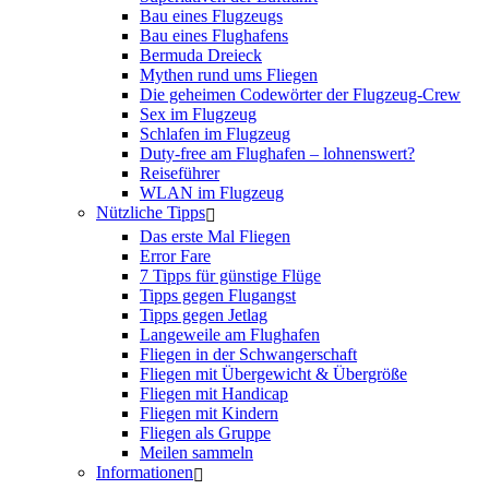
Bau eines Flugzeugs
Bau eines Flughafens
Bermuda Dreieck
Mythen rund ums Fliegen
Die geheimen Codewörter der Flugzeug-Crew
Sex im Flugzeug
Schlafen im Flugzeug
Duty-free am Flughafen – lohnenswert?
Reiseführer
WLAN im Flugzeug
Nützliche Tipps
Das erste Mal Fliegen
Error Fare
7 Tipps für günstige Flüge
Tipps gegen Flugangst
Tipps gegen Jetlag
Langeweile am Flughafen
Fliegen in der Schwangerschaft
Fliegen mit Übergewicht & Übergröße
Fliegen mit Handicap
Fliegen mit Kindern
Fliegen als Gruppe
Meilen sammeln
Informationen