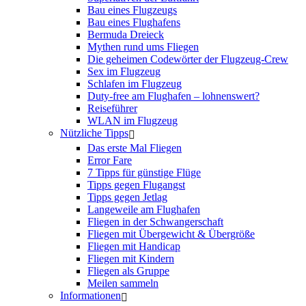
Bau eines Flugzeugs
Bau eines Flughafens
Bermuda Dreieck
Mythen rund ums Fliegen
Die geheimen Codewörter der Flugzeug-Crew
Sex im Flugzeug
Schlafen im Flugzeug
Duty-free am Flughafen – lohnenswert?
Reiseführer
WLAN im Flugzeug
Nützliche Tipps
Das erste Mal Fliegen
Error Fare
7 Tipps für günstige Flüge
Tipps gegen Flugangst
Tipps gegen Jetlag
Langeweile am Flughafen
Fliegen in der Schwangerschaft
Fliegen mit Übergewicht & Übergröße
Fliegen mit Handicap
Fliegen mit Kindern
Fliegen als Gruppe
Meilen sammeln
Informationen