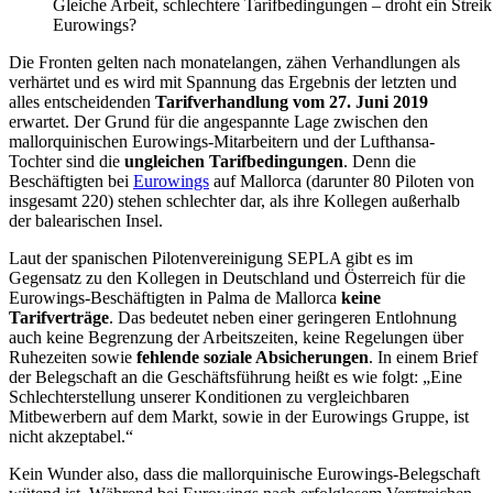
Gleiche Arbeit, schlechtere Tarifbedingungen – droht ein Streik
Eurowings?
Die Fronten gelten nach monatelangen, zähen Verhandlungen als
verhärtet und es wird mit Spannung das Ergebnis der letzten und
alles entscheidenden
Tarifverhandlung vom 27. Juni 2019
erwartet. Der Grund für die angespannte Lage zwischen den
mallorquinischen Eurowings-Mitarbeitern und der Lufthansa-
Tochter sind die
ungleichen Tarifbedingungen
. Denn die
Beschäftigten bei
Eurowings
auf Mallorca (darunter 80 Piloten von
insgesamt 220) stehen schlechter dar, als ihre Kollegen außerhalb
der balearischen Insel.
Laut der spanischen Pilotenvereinigung SEPLA gibt es im
Gegensatz zu den Kollegen in Deutschland und Österreich für die
Eurowings-Beschäftigten in Palma de Mallorca
keine
Tarifverträge
. Das bedeutet neben einer geringeren Entlohnung
auch keine Begrenzung der Arbeitszeiten, keine Regelungen über
Ruhezeiten sowie
fehlende soziale Absicherungen
. In einem Brief
der Belegschaft an die Geschäftsführung heißt es wie folgt: „Eine
Schlechterstellung unserer Konditionen zu vergleichbaren
Mitbewerbern auf dem Markt, sowie in der Eurowings Gruppe, ist
nicht akzeptabel.“
Kein Wunder also, dass die mallorquinische Eurowings-Belegschaft