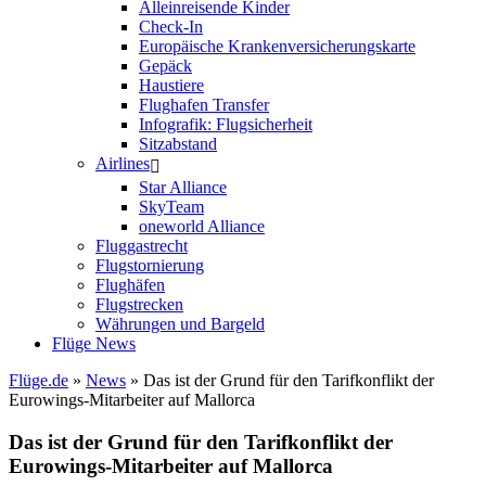
Alleinreisende Kinder
Check-In
Europäische Krankenversicherungskarte
Gepäck
Haustiere
Flughafen Transfer
Infografik: Flugsicherheit
Sitzabstand
Airlines
Star Alliance
SkyTeam
oneworld Alliance
Fluggastrecht
Flugstornierung
Flughäfen
Flugstrecken
Währungen und Bargeld
Flüge News
Flüge.de
»
News
» Das ist der Grund für den Tarifkonflikt der
Eurowings-Mitarbeiter auf Mallorca
Das ist der Grund für den Tarifkonflikt der
Eurowings-Mitarbeiter auf Mallorca