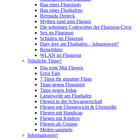
Bau eines Flugzeugs
Bau eines Flughafens
Bermuda Dreieck
Mythen rund ums Fliegen
Die geheimen Codewörter der Flugzeug-Crew
Sex im Flugzeug
Schlafen im Flugzeug
Duty-free am Flughafen – lohnenswert?
Reiseführer
WLAN im Flugzeug
Nützliche Tipps
Das erste Mal Fliegen
Error Fare
7 Tipps für günstige Flüge
Tipps gegen Flugangst
Tipps gegen Jetlag
Langeweile am Flughafen
Fliegen in der Schwangerschaft
Fliegen mit Übergewicht & Übergröße
Fliegen mit Handicap
Fliegen mit Kindern
Fliegen als Gruppe
Meilen sammeln
Informationen