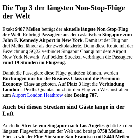
Die Top 3 der längsten Non-Stop-Flüge
der Welt
Exakt
9487 Meilen
beträgt der
aktuelle längste Non-Stop-Flug
der Welt
. Er bringt Passagiere aus dem asiatischen
Singapur zum
John F. Kennedy Airport in New York
. Damit ist der Flug nur
drei Meilen länger als der zweitplatzierte. Denn diese Route mit der
Bezeichnung SQ22 verbindet Singapur Changi mit dem Airport
New York Newark. Auf beiden Strecken verbringen die Passagiere
rund 19 Stunden im Flugzeug
.
Damit die Passagiere diese Flüge genießen können, werden
Buchungen nur für die Business Class und die Premium
Economy Class
angeboten. Auf
Platz 3
liegt die
Verbindung
London – Perth
. Quantas nutzt für den Flug von Westaustralien
zum
Airport London Heathrow
eine
Boeing 787
.
Auch bei diesen Strecken sind Gäste lange in der
Luft
Auch die
Strecke von Singapur nach Los Angeles
gehört zu den
längsten Flugverbindungen der Welt und beträgt
8758 Meilen
.
Ebenso wie der
Flug Singapur San Francisco mit 8440 Meilen
.