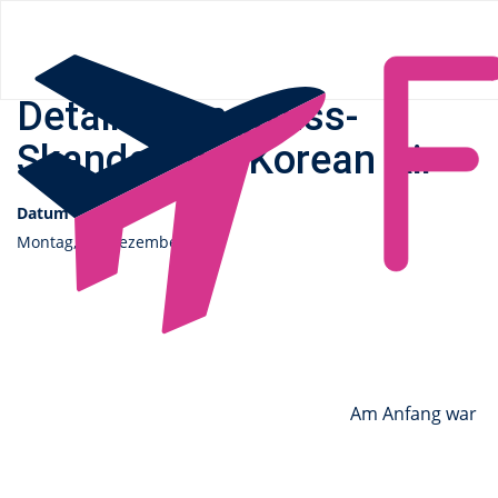
Flüge.de
»
News
» Details zum „Nuss-Skandal“ bei Korean Air
Details zum „Nuss-
Skandal“ bei Korean Air
Datum
Montag, 15. Dezember 2014
Am Anfang war