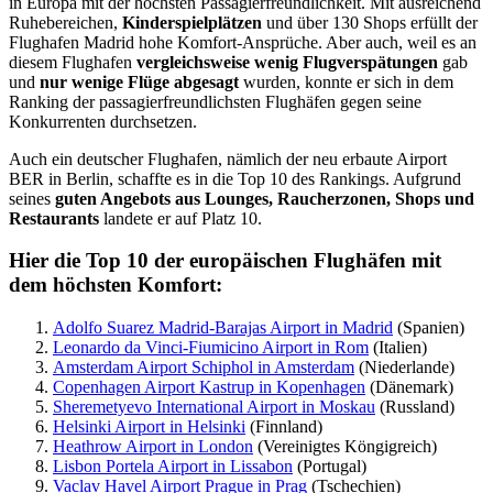
in Europa mit der höchsten Passagierfreundlichkeit. Mit ausreichend
Ruhebereichen,
Kinderspielplätzen
und über 130 Shops erfüllt der
Flughafen Madrid hohe Komfort-Ansprüche. Aber auch, weil es an
diesem Flughafen
vergleichsweise wenig Flugverspätungen
gab
und
nur wenige Flüge abgesagt
wurden, konnte er sich in dem
Ranking der passagierfreundlichsten Flughäfen gegen seine
Konkurrenten durchsetzen.
Auch ein deutscher Flughafen, nämlich der neu erbaute Airport
BER in Berlin, schaffte es in die Top 10 des Rankings. Aufgrund
seines
guten Angebots aus Lounges, Raucherzonen, Shops und
Restaurants
landete er auf Platz 10.
Hier die Top 10 der europäischen Flughäfen mit
dem höchsten Komfort:
Adolfo Suarez Madrid-Barajas Airport in Madrid
(Spanien)
Leonardo da Vinci-Fiumicino Airport in Rom
(Italien)
Amsterdam Airport Schiphol in Amsterdam
(Niederlande)
Copenhagen Airport Kastrup in Kopenhagen
(Dänemark)
Sheremetyevo International Airport in Moskau
(Russland)
Helsinki Airport in Helsinki
(Finnland)
Heathrow Airport in London
(Vereinigtes Köngigreich)
Lisbon Portela Airport in Lissabon
(Portugal)
Vaclav Havel Airport Prague in Prag
(Tschechien)