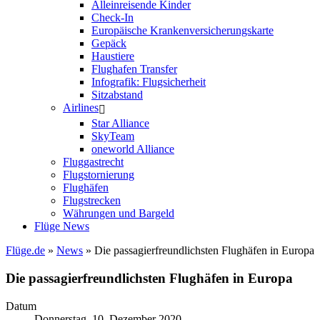
Alleinreisende Kinder
Check-In
Europäische Krankenversicherungskarte
Gepäck
Haustiere
Flughafen Transfer
Infografik: Flugsicherheit
Sitzabstand
Airlines
Star Alliance
SkyTeam
oneworld Alliance
Fluggastrecht
Flugstornierung
Flughäfen
Flugstrecken
Währungen und Bargeld
Flüge News
Flüge.de
»
News
» Die passagierfreundlichsten Flughäfen in Europa
Die passagierfreundlichsten Flughäfen in Europa
Datum
Donnerstag, 10. Dezember 2020