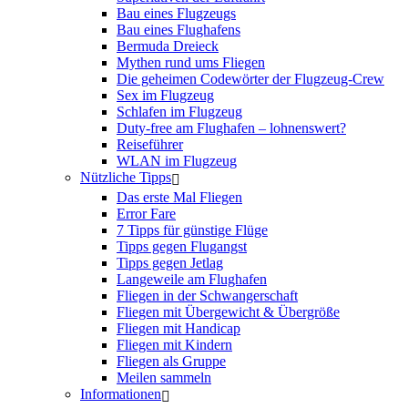
Bau eines Flugzeugs
Bau eines Flughafens
Bermuda Dreieck
Mythen rund ums Fliegen
Die geheimen Codewörter der Flugzeug-Crew
Sex im Flugzeug
Schlafen im Flugzeug
Duty-free am Flughafen – lohnenswert?
Reiseführer
WLAN im Flugzeug
Nützliche Tipps
Das erste Mal Fliegen
Error Fare
7 Tipps für günstige Flüge
Tipps gegen Flugangst
Tipps gegen Jetlag
Langeweile am Flughafen
Fliegen in der Schwangerschaft
Fliegen mit Übergewicht & Übergröße
Fliegen mit Handicap
Fliegen mit Kindern
Fliegen als Gruppe
Meilen sammeln
Informationen