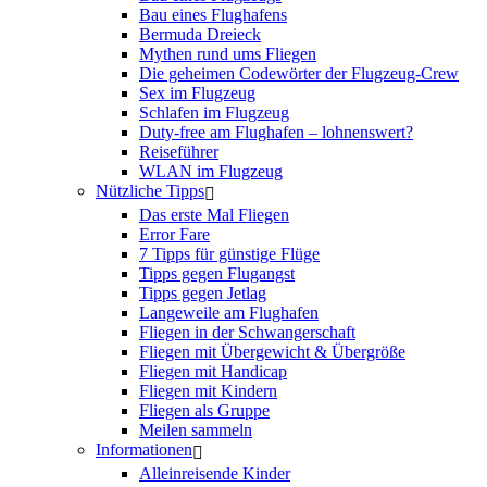
Bau eines Flughafens
Bermuda Dreieck
Mythen rund ums Fliegen
Die geheimen Codewörter der Flugzeug-Crew
Sex im Flugzeug
Schlafen im Flugzeug
Duty-free am Flughafen – lohnenswert?
Reiseführer
WLAN im Flugzeug
Nützliche Tipps
Das erste Mal Fliegen
Error Fare
7 Tipps für günstige Flüge
Tipps gegen Flugangst
Tipps gegen Jetlag
Langeweile am Flughafen
Fliegen in der Schwangerschaft
Fliegen mit Übergewicht & Übergröße
Fliegen mit Handicap
Fliegen mit Kindern
Fliegen als Gruppe
Meilen sammeln
Informationen
Alleinreisende Kinder