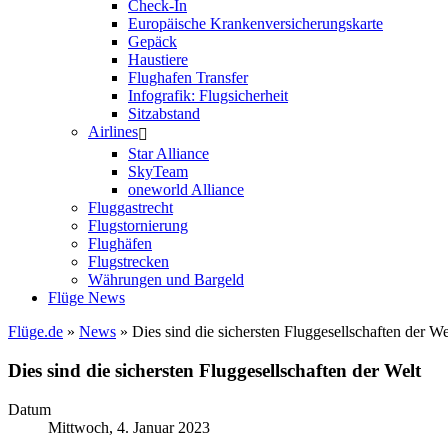
Check-In
Europäische Krankenversicherungskarte
Gepäck
Haustiere
Flughafen Transfer
Infografik: Flugsicherheit
Sitzabstand
Airlines
Star Alliance
SkyTeam
oneworld Alliance
Fluggastrecht
Flugstornierung
Flughäfen
Flugstrecken
Währungen und Bargeld
Flüge News
Flüge.de
»
News
» Dies sind die sichersten Fluggesellschaften der We
Dies sind die sichersten Fluggesellschaften der Welt
Datum
Mittwoch, 4. Januar 2023