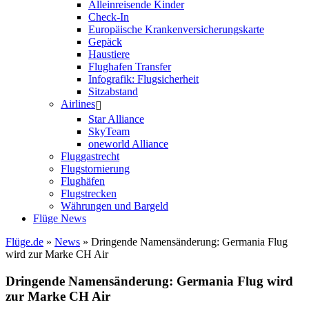
Alleinreisende Kinder
Check-In
Europäische Krankenversicherungskarte
Gepäck
Haustiere
Flughafen Transfer
Infografik: Flugsicherheit
Sitzabstand
Airlines
Star Alliance
SkyTeam
oneworld Alliance
Fluggastrecht
Flugstornierung
Flughäfen
Flugstrecken
Währungen und Bargeld
Flüge News
Flüge.de
»
News
» Dringende Namensänderung: Germania Flug
wird zur Marke CH Air
Dringende Namensänderung: Germania Flug wird
zur Marke CH Air