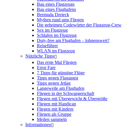
Bau eines Flugzeugs
Bau eines Flughafens
Bermuda Dreieck
Mythen rund ums Fliegen
Die geheimen Codewörter der Flugzeug-Crew
Sex im Flugzeug
Schlafen im Flugzeug
Duty-free am Flughafen – lohnenswert?
Reiseführer
WLAN im Flugzeug
Nützliche Tipps
Das erste Mal Fliegen
Error Fare
7 Tipps für günstige Flüge
Tipps gegen Flugangst
Tipps gegen Jetlag
Langeweile am Flughafen
Fliegen in der Schwangerschaft
Fliegen mit Übergewicht & Übergröße
Fliegen mit Handicap
Fliegen mit Kindern
Fliegen als Gruppe
Meilen sammeln
Informationen