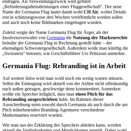
eintragen. Als Verwendungszweck wird geführt:
„Beförderungsdienstleistungen einer Fluggesellschaft“. Der neue
Name der Germania Flug lautet damit wohl
CH Air
, wobei Details
erst in schätzungsweise drei Wochen veröffentlicht werden sollen
und auch noch keine Bildmarken eingetragen wurden.
Zuletzt sorgte der Name Germania Flug für Ärger, als der
Insolvenzverwalter von
Germania
die
Nutzung der Markenrechte
beinahe der Germania Flug in Rechnung gestellt hätte – der
ehemaligen Schwestergesellschaft. Außerdem wolle man künftig die
„Swissness“ betonen, wie Geschäftsführer Urs Pelizzoni anmerkte.
Germania Flug: Rebranding ist in Arbeit
Auf weitere Infos wird man wohl noch ein wenig warten müssen.
Selbst die Eintragung wird aktuell von der Airline nicht offenkundig
nach außen getragen, geschweige denn kommentiert. Anmerken
wollte ein Sprecher lediglich, dass man
einen Pitch für das
Rebranding ausgeschrieben
habe. Im Rahmen dieser
Ausschreibung seien sowohl durch Germania als auch durch die am
Pitch teilnehmenden Branding-Agenturen verschiedene
Markennamen reserviert worden.
Wie man aus der Erklärung des Sprechers ableiten kann, werden
aktuell die Verfügbarkeiten und Möglichkeiten geprüft. Daher wohl