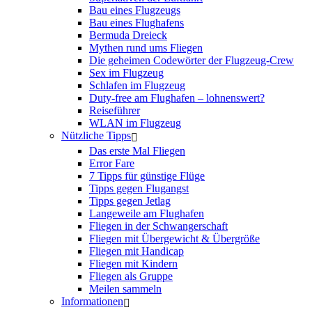
Bau eines Flugzeugs
Bau eines Flughafens
Bermuda Dreieck
Mythen rund ums Fliegen
Die geheimen Codewörter der Flugzeug-Crew
Sex im Flugzeug
Schlafen im Flugzeug
Duty-free am Flughafen – lohnenswert?
Reiseführer
WLAN im Flugzeug
Nützliche Tipps
Das erste Mal Fliegen
Error Fare
7 Tipps für günstige Flüge
Tipps gegen Flugangst
Tipps gegen Jetlag
Langeweile am Flughafen
Fliegen in der Schwangerschaft
Fliegen mit Übergewicht & Übergröße
Fliegen mit Handicap
Fliegen mit Kindern
Fliegen als Gruppe
Meilen sammeln
Informationen