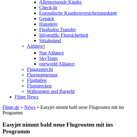
Alleinreisende Kinder
Check-In
Europäische Krankenversicherungskarte
Gepäck
Haustiere
Flughafen Transfer
Infografik: Flugsicherheit
Sitzabstand
Airlines
Star Alliance
SkyTeam
oneworld Alliance
Fluggastrecht
Flugstornierung
Flughäfen
Flugstrecken
Währungen und Bargeld
Flüge News
Flüge.de
»
News
» Easyjet nimmt bald neue Flugrouten mit ins
Programm
Easyjet nimmt bald neue Flugrouten mit ins
Programm