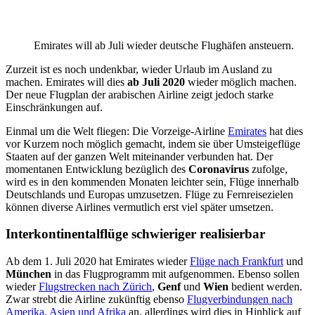
Emirates will ab Juli wieder deutsche Flughäfen ansteuern.
Zurzeit ist es noch undenkbar, wieder Urlaub im Ausland zu
machen. Emirates will dies
ab Juli 2020
wieder möglich machen.
Der neue Flugplan der arabischen Airline zeigt jedoch starke
Einschränkungen auf.
Einmal um die Welt fliegen: Die Vorzeige-Airline
Emirates
hat dies
vor Kurzem noch möglich gemacht, indem sie über Umsteigeflüge
Staaten auf der ganzen Welt miteinander verbunden hat. Der
momentanen Entwicklung bezüglich des
Coronavirus
zufolge,
wird es in den kommenden Monaten leichter sein, Flüge innerhalb
Deutschlands und Europas umzusetzen. Flüge zu Fernreisezielen
können diverse Airlines vermutlich erst viel später umsetzen.
Interkontinentalflüge schwieriger realisierbar
Ab dem 1. Juli 2020 hat Emirates wieder
Flüge nach Frankfurt
und
München
in das Flugprogramm mit aufgenommen. Ebenso sollen
wieder
Flugstrecken nach Zürich
,
Genf
und
Wien
bedient werden.
Zwar strebt die Airline zukünftig ebenso
Flugverbindungen nach
Amerika, Asien und Afrika
an, allerdings wird dies in Hinblick auf