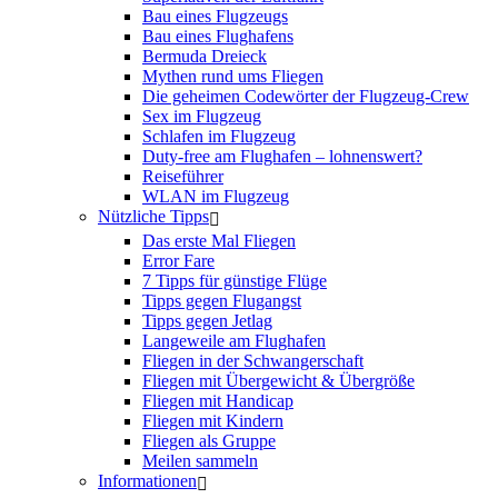
Bau eines Flugzeugs
Bau eines Flughafens
Bermuda Dreieck
Mythen rund ums Fliegen
Die geheimen Codewörter der Flugzeug-Crew
Sex im Flugzeug
Schlafen im Flugzeug
Duty-free am Flughafen – lohnenswert?
Reiseführer
WLAN im Flugzeug
Nützliche Tipps
Das erste Mal Fliegen
Error Fare
7 Tipps für günstige Flüge
Tipps gegen Flugangst
Tipps gegen Jetlag
Langeweile am Flughafen
Fliegen in der Schwangerschaft
Fliegen mit Übergewicht & Übergröße
Fliegen mit Handicap
Fliegen mit Kindern
Fliegen als Gruppe
Meilen sammeln
Informationen