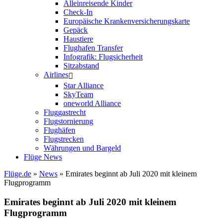
Alleinreisende Kinder
Check-In
Europäische Krankenversicherungskarte
Gepäck
Haustiere
Flughafen Transfer
Infografik: Flugsicherheit
Sitzabstand
Airlines
Star Alliance
SkyTeam
oneworld Alliance
Fluggastrecht
Flugstornierung
Flughäfen
Flugstrecken
Währungen und Bargeld
Flüge News
Flüge.de
»
News
» Emirates beginnt ab Juli 2020 mit kleinem
Flugprogramm
Emirates beginnt ab Juli 2020 mit kleinem
Flugprogramm