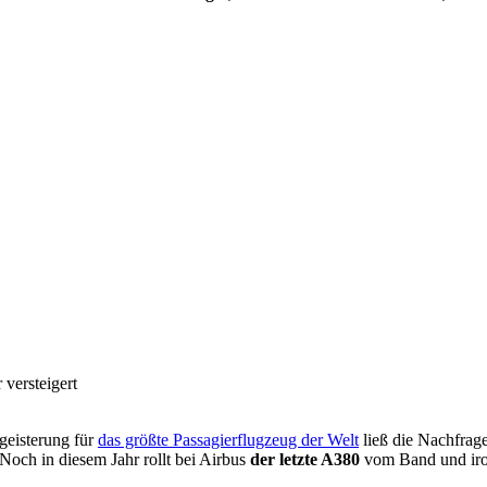
 versteigert
geisterung für
das größte Passagierflugzeug der Welt
ließ die Nachfrage
. Noch in diesem Jahr rollt bei Airbus
der letzte A380
vom Band und iro