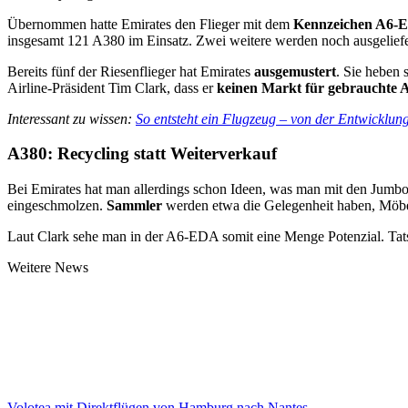
Übernommen hatte Emirates den Flieger mit dem
Kennzeichen A6-
insgesamt 121 A380 im Einsatz. Zwei weitere werden noch ausgeliefert
Bereits fünf der Riesenflieger hat Emirates
ausgemustert
. Sie heben 
Airline-Präsident Tim Clark, dass er
keinen Markt für gebrauchte 
Interessant zu wissen:
So entsteht ein Flugzeug – von der Entwicklun
A380: Recycling statt Weiterverkauf
Bei Emirates hat man allerdings schon Ideen, was man mit den Jumbo
eingeschmolzen.
Sammler
werden etwa die Gelegenheit haben, Möbel
Laut Clark sehe man in der A6-EDA somit eine Menge Potenzial. Tats
Weitere News
Volotea mit Direktflügen von Hamburg nach Nantes