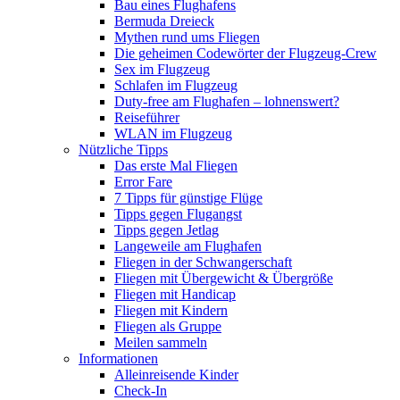
Bau eines Flughafens
Bermuda Dreieck
Mythen rund ums Fliegen
Die geheimen Codewörter der Flugzeug-Crew
Sex im Flugzeug
Schlafen im Flugzeug
Duty-free am Flughafen – lohnenswert?
Reiseführer
WLAN im Flugzeug
Nützliche Tipps
Das erste Mal Fliegen
Error Fare
7 Tipps für günstige Flüge
Tipps gegen Flugangst
Tipps gegen Jetlag
Langeweile am Flughafen
Fliegen in der Schwangerschaft
Fliegen mit Übergewicht & Übergröße
Fliegen mit Handicap
Fliegen mit Kindern
Fliegen als Gruppe
Meilen sammeln
Informationen
Alleinreisende Kinder
Check-In