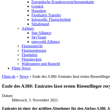
Europäische Krankenversicherungskarte
Gepäck
Haustiere
Flughafen Transfer
Infografik: Flugsicherheit
Sitzabstand
Airlines
Star Alliance
SkyTeam
oneworld Alliance
Fluggastrecht
Flugstornierung
Flughäfen
Flugstrecken
Währungen und Bargeld
Flüge News
Flüge.de
»
News
» Ende des A380: Emirates lässt ersten Riesenfliege
Ende des A380: Emirates lässt ersten Riesenflieger rec
Datum
Mittwoch, 3. November 2021
Emirates ist einer der größten Abnehmer für den Airbus A380. Jetz