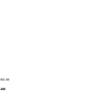
venz an
 an