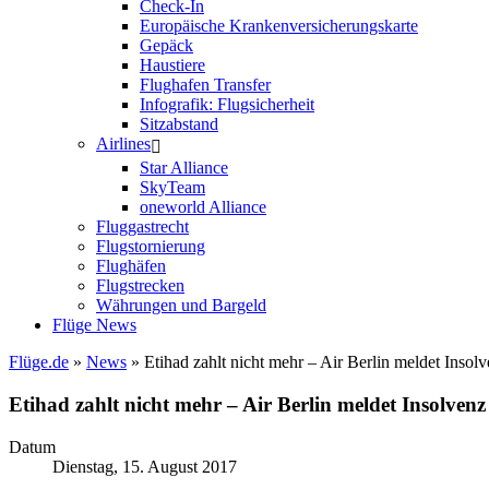
Check-In
Europäische Krankenversicherungskarte
Gepäck
Haustiere
Flughafen Transfer
Infografik: Flugsicherheit
Sitzabstand
Airlines
Star Alliance
SkyTeam
oneworld Alliance
Fluggastrecht
Flugstornierung
Flughäfen
Flugstrecken
Währungen und Bargeld
Flüge News
Flüge.de
»
News
» Etihad zahlt nicht mehr – Air Berlin meldet Insol
Etihad zahlt nicht mehr – Air Berlin meldet Insolvenz
Datum
Dienstag, 15. August 2017