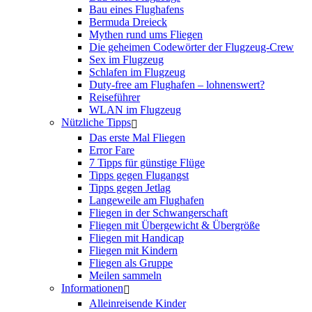
Bau eines Flughafens
Bermuda Dreieck
Mythen rund ums Fliegen
Die geheimen Codewörter der Flugzeug-Crew
Sex im Flugzeug
Schlafen im Flugzeug
Duty-free am Flughafen – lohnenswert?
Reiseführer
WLAN im Flugzeug
Nützliche Tipps
Das erste Mal Fliegen
Error Fare
7 Tipps für günstige Flüge
Tipps gegen Flugangst
Tipps gegen Jetlag
Langeweile am Flughafen
Fliegen in der Schwangerschaft
Fliegen mit Übergewicht & Übergröße
Fliegen mit Handicap
Fliegen mit Kindern
Fliegen als Gruppe
Meilen sammeln
Informationen
Alleinreisende Kinder