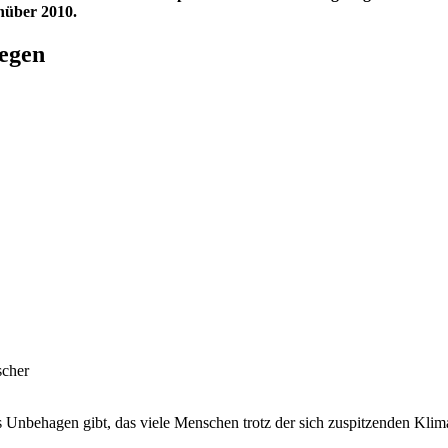
nüber 2010.
iegen
scher
nbehagen gibt, das viele Menschen trotz der sich zuspitzenden Klimakr