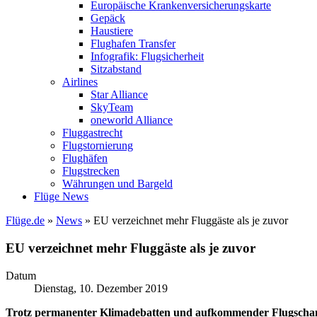
Europäische Krankenversicherungskarte
Gepäck
Haustiere
Flughafen Transfer
Infografik: Flugsicherheit
Sitzabstand
Airlines
Star Alliance
SkyTeam
oneworld Alliance
Fluggastrecht
Flugstornierung
Flughäfen
Flugstrecken
Währungen und Bargeld
Flüge News
Flüge.de
»
News
» EU verzeichnet mehr Fluggäste als je zuvor
EU verzeichnet mehr Fluggäste als je zuvor
Datum
Dienstag, 10. Dezember 2019
Trotz permanenter Klimadebatten und aufkommender Flugscham wu