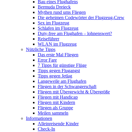
Bau eines Flughafens
Bermuda Dreieck
Mythen rund ums Fliegen
Die geheimen Codewörter der Flugzeug-Crew
Sex im Flugzeug
Schlafen im Flugzeug
Duty-free am Flughafen – lohnenswert?
Reiseführer
WLAN im Flugzeug
Nützliche Tipps
Das erste Mal Fliegen
Error Fare
7 Tipps für günstige Flüge
Tipps gegen Flugangst
Tipps gegen Jetlag
Langeweile am Flughafen
Fliegen in der Schwangerschaft
Fliegen mit Übergewicht & Übergröße
Fliegen mit Handicap
Fliegen mit Kindern
Fliegen als Gruppe
Meilen sammeln
Informationen
Alleinreisende Kinder
Check-In