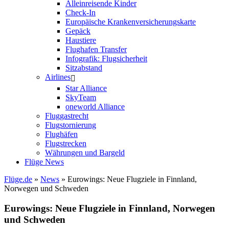
Alleinreisende Kinder
Check-In
Europäische Krankenversicherungskarte
Gepäck
Haustiere
Flughafen Transfer
Infografik: Flugsicherheit
Sitzabstand
Airlines
Star Alliance
SkyTeam
oneworld Alliance
Fluggastrecht
Flugstornierung
Flughäfen
Flugstrecken
Währungen und Bargeld
Flüge News
Flüge.de
»
News
» Eurowings: Neue Flugziele in Finnland,
Norwegen und Schweden
Eurowings: Neue Flugziele in Finnland, Norwegen
und Schweden