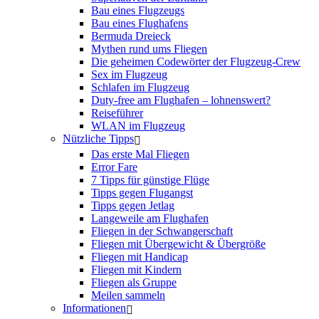
Bau eines Flugzeugs
Bau eines Flughafens
Bermuda Dreieck
Mythen rund ums Fliegen
Die geheimen Codewörter der Flugzeug-Crew
Sex im Flugzeug
Schlafen im Flugzeug
Duty-free am Flughafen – lohnenswert?
Reiseführer
WLAN im Flugzeug
Nützliche Tipps
Das erste Mal Fliegen
Error Fare
7 Tipps für günstige Flüge
Tipps gegen Flugangst
Tipps gegen Jetlag
Langeweile am Flughafen
Fliegen in der Schwangerschaft
Fliegen mit Übergewicht & Übergröße
Fliegen mit Handicap
Fliegen mit Kindern
Fliegen als Gruppe
Meilen sammeln
Informationen