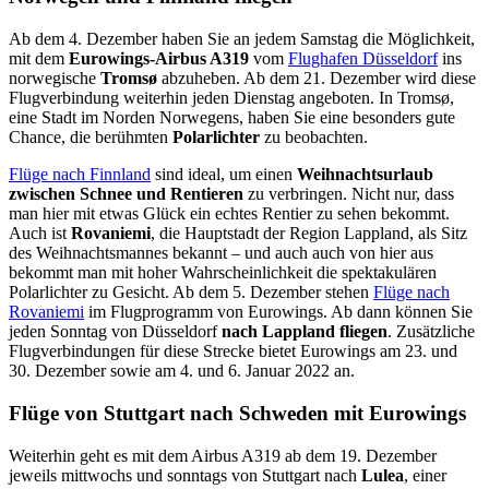
Ab dem 4. Dezember haben Sie an jedem Samstag die Möglichkeit,
mit dem
Eurowings-Airbus A319
vom
Flughafen Düsseldorf
ins
norwegische
Tromsø
abzuheben. Ab dem 21. Dezember wird diese
Flugverbindung weiterhin jeden Dienstag angeboten. In Tromsø,
eine Stadt im Norden Norwegens, haben Sie eine besonders gute
Chance, die berühmten
Polarlichter
zu beobachten.
Flüge nach Finnland
sind ideal, um einen
Weihnachtsurlaub
zwischen Schnee und Rentieren
zu verbringen. Nicht nur, dass
man hier mit etwas Glück ein echtes Rentier zu sehen bekommt.
Auch ist
Rovaniemi
, die Hauptstadt der Region Lappland, als Sitz
des Weihnachtsmannes bekannt – und auch auch von hier aus
bekommt man mit hoher Wahrscheinlichkeit die spektakulären
Polarlichter zu Gesicht. Ab dem 5. Dezember stehen
Flüge nach
Rovaniemi
im Flugprogramm von Eurowings. Ab dann können Sie
jeden Sonntag von Düsseldorf
nach Lappland fliegen
. Zusätzliche
Flugverbindungen für diese Strecke bietet Eurowings am 23. und
30. Dezember sowie am 4. und 6. Januar 2022 an.
Flüge von Stuttgart nach Schweden mit Eurowings
Weiterhin geht es mit dem Airbus A319 ab dem 19. Dezember
jeweils mittwochs und sonntags von Stuttgart nach
Lulea
, einer