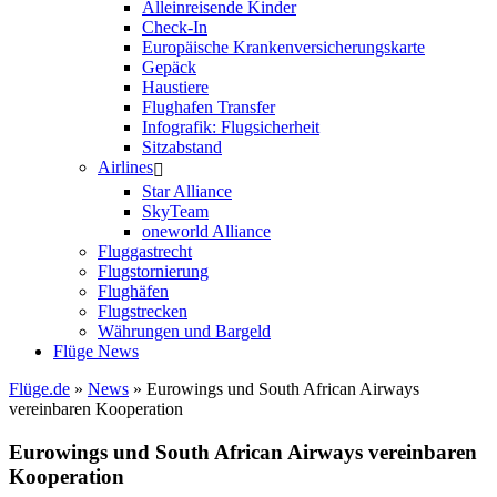
Alleinreisende Kinder
Check-In
Europäische Krankenversicherungskarte
Gepäck
Haustiere
Flughafen Transfer
Infografik: Flugsicherheit
Sitzabstand
Airlines
Star Alliance
SkyTeam
oneworld Alliance
Fluggastrecht
Flugstornierung
Flughäfen
Flugstrecken
Währungen und Bargeld
Flüge News
Flüge.de
»
News
» Eurowings und South African Airways
vereinbaren Kooperation
Eurowings und South African Airways vereinbaren
Kooperation