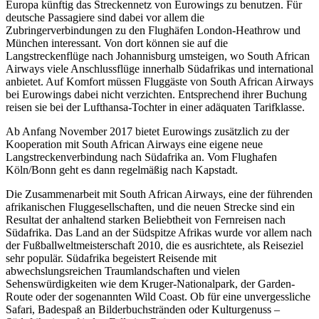
Europa künftig das Streckennetz von Eurowings zu benutzen. Für
deutsche Passagiere sind dabei vor allem die
Zubringerverbindungen zu den Flughäfen London-Heathrow und
München interessant. Von dort können sie auf die
Langstreckenflüge nach Johannisburg umsteigen, wo South African
Airways viele Anschlussflüge innerhalb Südafrikas und international
anbietet. Auf Komfort müssen Fluggäste von South African Airways
bei Eurowings dabei nicht verzichten. Entsprechend ihrer Buchung
reisen sie bei der Lufthansa-Tochter in einer adäquaten Tarifklasse.
Ab Anfang November 2017 bietet Eurowings zusätzlich zu der
Kooperation mit South African Airways eine eigene neue
Langstreckenverbindung nach Südafrika an. Vom Flughafen
Köln/Bonn geht es dann regelmäßig nach Kapstadt.
Die Zusammenarbeit mit South African Airways, eine der führenden
afrikanischen Fluggesellschaften, und die neuen Strecke sind ein
Resultat der anhaltend starken Beliebtheit von Fernreisen nach
Südafrika. Das Land an der Südspitze Afrikas wurde vor allem nach
der Fußballweltmeisterschaft 2010, die es ausrichtete, als Reiseziel
sehr populär. Südafrika begeistert Reisende mit
abwechslungsreichen Traumlandschaften und vielen
Sehenswürdigkeiten wie dem Kruger-Nationalpark, der Garden-
Route oder der sogenannten Wild Coast. Ob für eine unvergessliche
Safari, Badespaß an Bilderbuchstränden oder Kulturgenuss –