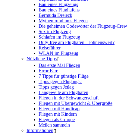
Bau eines Flugzeugs
Bau eines Flughafens
Bermuda Dreieck
Mythen rund ums Fliegen
Die geheimen Codewörter der Flugzeug-Crew
Sex im Flugzeug
Schlafen im Flugzeug
Duty-free am Flughafen – lohnenswert?
Reiseführer
WLAN im Flugzeug
Nützliche Tipps
Das erste Mal Fliegen
Error Fare
7 Tipps für günstige Flüge
Tipps gegen Flugangst
Tipps gegen Jetlag
Langeweile am Flughafen
Fliegen in der Schwangerschaft
Fliegen mit Übergewicht & Übergröße
Fliegen mit Handicap
Fliegen mit Kindern
Fliegen als Gruppe
Meilen sammeln
Informationen