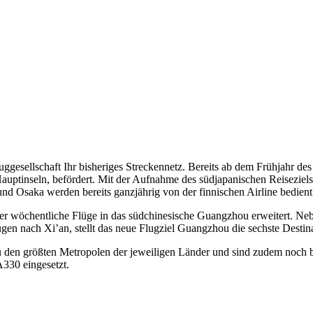
luggesellschaft Ihr bisheriges Streckennetz. Bereits ab dem Frühjahr 
ptinseln, befördert. Mit der Aufnahme des südjapanischen Reiseziels, is
nd Osaka werden bereits ganzjährig von der finnischen Airline bedient
r wöchentliche Flüge in das südchinesische Guangzhou erweitert. Neb
nach Xi’an, stellt das neue Flugziel Guangzhou die sechste Destinat
den größten Metropolen der jeweiligen Länder und sind zudem noch 
330 eingesetzt.