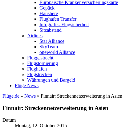
Europäische Krankenversicherungskarte
Gepäck
Haustiere
Flughafen Transfer
Infografik: Flugsicherheit
Sitzabstand
Airlines
Star Alliance
SkyTeam
oneworld Alliance
Fluggastrecht
Flugstornierung
Flughäfen
Flugstrecken
Währungen und Bargeld
Flüge News
Flüge.de
»
News
» Finnair: Streckennetzerweiterung in Asien
Finnair: Streckennetzerweiterung in Asien
Datum
Montag, 12. Oktober 2015