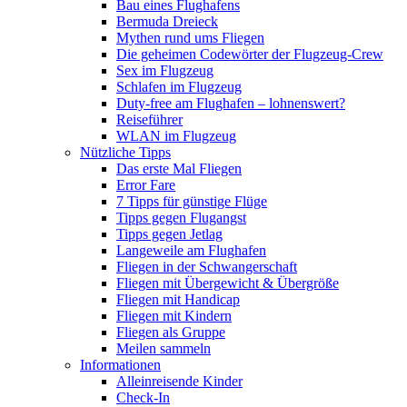
Bau eines Flughafens
Bermuda Dreieck
Mythen rund ums Fliegen
Die geheimen Codewörter der Flugzeug-Crew
Sex im Flugzeug
Schlafen im Flugzeug
Duty-free am Flughafen – lohnenswert?
Reiseführer
WLAN im Flugzeug
Nützliche Tipps
Das erste Mal Fliegen
Error Fare
7 Tipps für günstige Flüge
Tipps gegen Flugangst
Tipps gegen Jetlag
Langeweile am Flughafen
Fliegen in der Schwangerschaft
Fliegen mit Übergewicht & Übergröße
Fliegen mit Handicap
Fliegen mit Kindern
Fliegen als Gruppe
Meilen sammeln
Informationen
Alleinreisende Kinder
Check-In