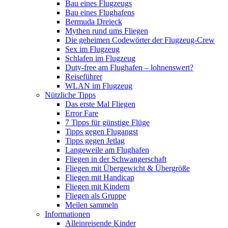
Bau eines Flugzeugs
Bau eines Flughafens
Bermuda Dreieck
Mythen rund ums Fliegen
Die geheimen Codewörter der Flugzeug-Crew
Sex im Flugzeug
Schlafen im Flugzeug
Duty-free am Flughafen – lohnenswert?
Reiseführer
WLAN im Flugzeug
Nützliche Tipps
Das erste Mal Fliegen
Error Fare
7 Tipps für günstige Flüge
Tipps gegen Flugangst
Tipps gegen Jetlag
Langeweile am Flughafen
Fliegen in der Schwangerschaft
Fliegen mit Übergewicht & Übergröße
Fliegen mit Handicap
Fliegen mit Kindern
Fliegen als Gruppe
Meilen sammeln
Informationen
Alleinreisende Kinder