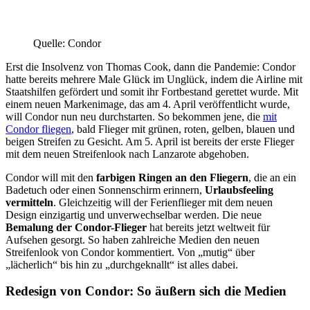
Quelle: Condor
Erst die Insolvenz von Thomas Cook, dann die Pandemie: Condor
hatte bereits mehrere Male Glück im Unglück, indem die Airline mit
Staatshilfen gefördert und somit ihr Fortbestand gerettet wurde. Mit
einem neuen Markenimage, das am 4. April veröffentlicht wurde,
will Condor nun neu durchstarten. So bekommen jene, die
mit
Condor fliegen
, bald Flieger mit grünen, roten, gelben, blauen und
beigen Streifen zu Gesicht. Am 5. April ist bereits der erste Flieger
mit dem neuen Streifenlook nach Lanzarote abgehoben.
Condor will mit den
farbigen Ringen an den Fliegern
, die an ein
Badetuch oder einen Sonnenschirm erinnern,
Urlaubsfeeling
vermitteln
. Gleichzeitig will der Ferienflieger mit dem neuen
Design einzigartig und unverwechselbar werden. Die neue
Bemalung der Condor-Flieger
hat bereits jetzt weltweit für
Aufsehen gesorgt. So haben zahlreiche Medien den neuen
Streifenlook von Condor kommentiert. Von „mutig“ über
„lächerlich“ bis hin zu „durchgeknallt“ ist alles dabei.
Redesign von Condor: So äußern sich die Medien