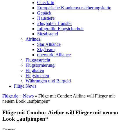
Check-In
Europäische Krankenversicherungskarte
Gepäck
Haustiere
Flughafen Transfer
Infografik: Flugsicherheit
Sitzabstand
Airlines
Star Alliance
SkyTeam
oneworld Alliance
Fluggastrecht
Flugstornierung
Flughäfen
Flugstrecken
Währungen und Bargeld
Flüge News
Flüge.de
»
News
» Flüge mit Condor: Airline will Flieger mit
neuem Look „aufpimpen“
Flüge mit Condor: Airline will Flieger mit neuem
Look „aufpimpen“