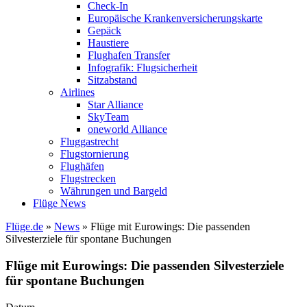
Check-In
Europäische Krankenversicherungskarte
Gepäck
Haustiere
Flughafen Transfer
Infografik: Flugsicherheit
Sitzabstand
Airlines
Star Alliance
SkyTeam
oneworld Alliance
Fluggastrecht
Flugstornierung
Flughäfen
Flugstrecken
Währungen und Bargeld
Flüge News
Flüge.de
»
News
» Flüge mit Eurowings: Die passenden
Silvesterziele für spontane Buchungen
Flüge mit Eurowings: Die passenden Silvesterziele
für spontane Buchungen