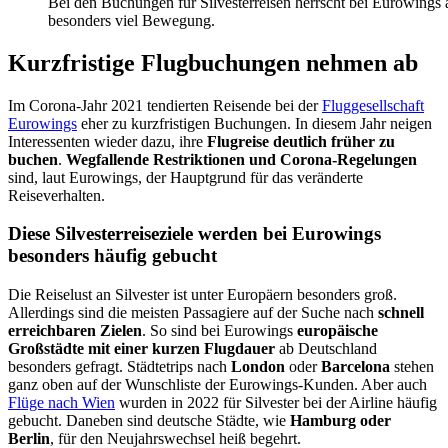
Bei den Buchungen für Silvesterreisen herrscht bei Eurowings 
besonders viel Bewegung.
Kurzfristige Flugbuchungen nehmen ab
Im Corona-Jahr 2021 tendierten Reisende bei der
Fluggesellschaft
Eurowings
eher zu kurzfristigen Buchungen. In diesem Jahr neigen
Interessenten wieder dazu, ihre
Flugreise deutlich früher zu
buchen
.
Wegfallende Restriktionen und Corona-Regelungen
sind, laut Eurowings, der Hauptgrund für das veränderte
Reiseverhalten.
Diese Silvesterreiseziele werden bei Eurowings
besonders häufig gebucht
Die Reiselust an Silvester ist unter Europäern besonders groß.
Allerdings sind die meisten Passagiere auf der Suche nach
schnell
erreichbaren Zielen
. So sind bei Eurowings
europäische
Großstädte mit einer kurzen Flugdauer
ab Deutschland
besonders gefragt. Städtetrips nach
London
oder
Barcelona
stehen
ganz oben auf der Wunschliste der Eurowings-Kunden. Aber auch
Flüge nach Wien
wurden in 2022 für Silvester bei der Airline häufig
gebucht. Daneben sind deutsche Städte, wie
Hamburg oder
Berlin
, für den Neujahrswechsel heiß begehrt.