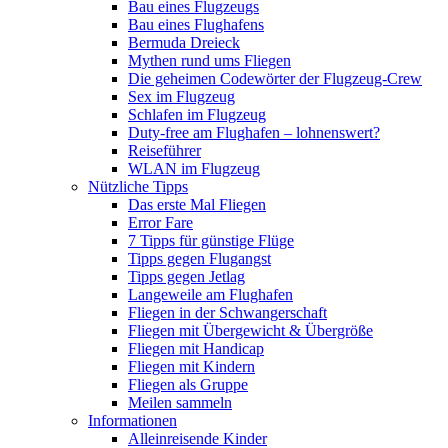
Bau eines Flugzeugs
Bau eines Flughafens
Bermuda Dreieck
Mythen rund ums Fliegen
Die geheimen Codewörter der Flugzeug-Crew
Sex im Flugzeug
Schlafen im Flugzeug
Duty-free am Flughafen – lohnenswert?
Reiseführer
WLAN im Flugzeug
Nützliche Tipps
Das erste Mal Fliegen
Error Fare
7 Tipps für günstige Flüge
Tipps gegen Flugangst
Tipps gegen Jetlag
Langeweile am Flughafen
Fliegen in der Schwangerschaft
Fliegen mit Übergewicht & Übergröße
Fliegen mit Handicap
Fliegen mit Kindern
Fliegen als Gruppe
Meilen sammeln
Informationen
Alleinreisende Kinder