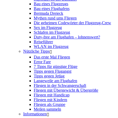
Bau eines Flugzeugs
Bau eines Flughafens
Bermuda Dreieck
Mythen rund ums Fliegen
Die geheimen Codewörter der Flugzeug-Crew
Sex im Flugzeug
Schlafen im Flugzeug
Duty-free am Flughafen – lohnenswert?
Reiseführer
WLAN im Flugzeug
Nützliche Tipps
Das erste Mal Fliegen
Error Fare
7 Tipps für günstige Flüge
Tipps gegen Flugangst
Tipps gegen Jetlag
Langeweile am Flughafen
Fliegen in der Schwangerschaft
Fliegen mit Übergewicht & Übergröße
Fliegen mit Handicap
Fliegen mit Kindern
Fliegen als Gruppe
Meilen sammeln
Informationen