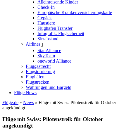
Alleinreisende Kinder
Check-In
Europäische Krankenversicherungskarte
Gepäck
Haustiere
Flughafen Transfer
Infografik: Flugsicherheit
Sitzabstand
Airlines
Star Alliance
SkyTeam
oneworld Alliance
Fluggastrecht
Flugstornierung
Flughäfen
Flugstrecken
Währungen und Bargeld
Flüge News
Flüge.de
»
News
» Flüge mit Swiss: Pilotenstreik für Oktober
angekündigt
Flüge mit Swiss: Pilotenstreik für Oktober
angekündigt