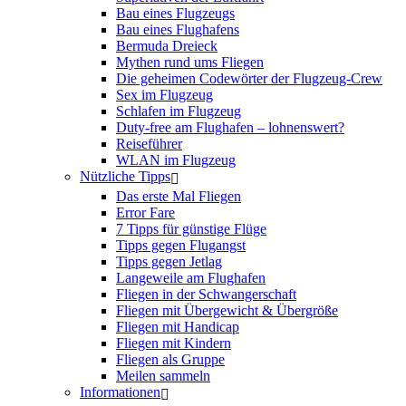
Bau eines Flugzeugs
Bau eines Flughafens
Bermuda Dreieck
Mythen rund ums Fliegen
Die geheimen Codewörter der Flugzeug-Crew
Sex im Flugzeug
Schlafen im Flugzeug
Duty-free am Flughafen – lohnenswert?
Reiseführer
WLAN im Flugzeug
Nützliche Tipps
Das erste Mal Fliegen
Error Fare
7 Tipps für günstige Flüge
Tipps gegen Flugangst
Tipps gegen Jetlag
Langeweile am Flughafen
Fliegen in der Schwangerschaft
Fliegen mit Übergewicht & Übergröße
Fliegen mit Handicap
Fliegen mit Kindern
Fliegen als Gruppe
Meilen sammeln
Informationen