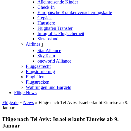
Alleinreisende Kinder
Check-In
Europäische Krankenversicherungskarte
Gepäck
Haustiere
Flughafen Transfer
Infografik: Flugsicherheit
Sitzabstand
Airlines
Star Alliance
SkyTeam
oneworld Alliance
Fluggastrecht
Flugstornierung
Flughäfen
Flugstrecken
Währungen und Bargeld
Flüge News
Flüge.de
»
News
» Flüge nach Tel Aviv: Israel erlaubt Einreise ab 9.
Januar
Flüge nach Tel Aviv: Israel erlaubt Einreise ab 9.
Januar