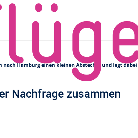
einsel Sylt
urg bedient Nordseeinsel Sy
h nach Hamburg einen kleinen Abstecher und legt dabei
nger Nachfrage zusammen