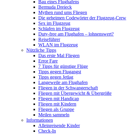
Bau eines Flughafens
Bermuda Dreieck
Mythen rund ums Fliegen
Die geheimen Codewörter der Flugzeug-Crew
Sex im Flugzeug
Schlafen im Flugzeug
Duty-free am Flughafen – lohnenswert?
Reiseführer
WLAN im Flugzeug
Nützliche Tipps
Das erste Mal Fliegen
Error Fare
7 Tipps für günstige Flüge
Tipps gegen Flugangst
Tipps gegen Jetlag
Langeweile am Flughafen
Fliegen in der Schwangerschaft
Fliegen mit Übergewicht & Übergröße
Fliegen mit Handicap
Fliegen mit Kindern
Fliegen als Gruppe
Meilen sammeln
Informationen
Alleinreisende Kinder
Check-In